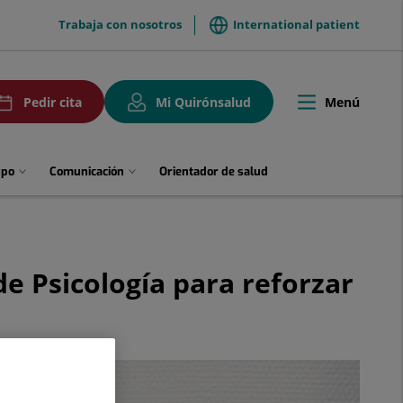
menuTop
Trabaja con nosotros
International patient
uPedirCita
Menú
Pedir cita
Mi Quirónsalud
Toggle
navigation
upo
Comunicación
Orientador de salud
e Psicología para reforzar