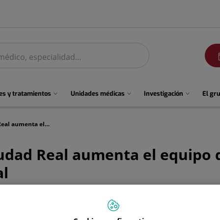
men
s y tratamientos
Unidades médicas
Investigación
El gr
El Hospital Quirónsalud Ciudad Real aumenta el equipo de Psicología para reforzar la atención en salud mental
udad Real aumenta el equipo d
al