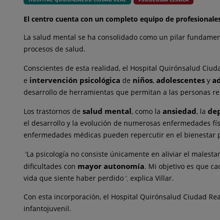
El centro cuenta con un completo equipo de profesionales
La salud mental se ha consolidado como un pilar fundamenta
procesos de salud.
Conscientes de esta realidad, el Hospital Quirónsalud Ciud
intervención psicológica
niños
adolescentes
a
e
de
,
y
desarrollo de herramientas que permitan a las personas rec
salud mental
ansiedad
de
Los trastornos de
, como la
, la
el desarrollo y la evolución de numerosas enfermedades fí
enfermedades médicas pueden repercutir en el bienestar ps
"
La psicología no consiste únicamente en aliviar el males
mayor autonomía
dificultades con
. Mi objetivo es que c
vida que siente haber perdido
",
explica Villar.
Con esta incorporación, el Hospital Quirónsalud Ciudad Rea
infantojuvenil.