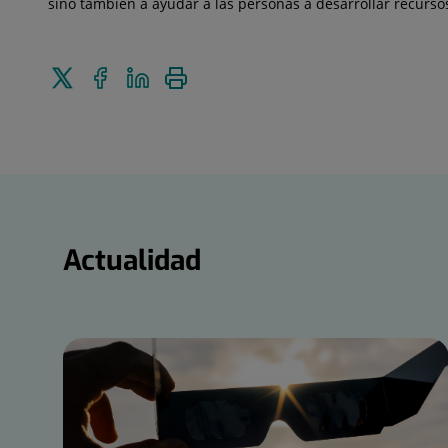
sino también a ayudar a las personas a desarrollar recurso
Enviar
Compartir
Compartir
Imprimir
a
en
en
Twitter
Facebook
Linkedin
Actualidad
Actualidad