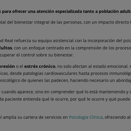
 para ofrecer una atención especializada tanto a población adult
l del bienestar integral de las personas, con un impacto directo t
ad Real refuerza su equipo asistencial con la incorporación del ps
dultos
, con un enfoque centrado en la comprensión de los proces
uperar el control sobre su bienestar.
presión
estrés crónico
o el
, no solo afectan al estado emocional,
sicas, desde patologías cardiovasculares hasta procesos inmunoló
icológico de quienes las padecen, haciendo necesario un abordaje
tar cuando aparece, sino en comprender qué lo está manteniendo y 
ada paciente entienda qué le ocurre, por qué le ocurre y qué puede
l amplía su cartera de servicios en
Psicología Clínica
, ofreciendo a