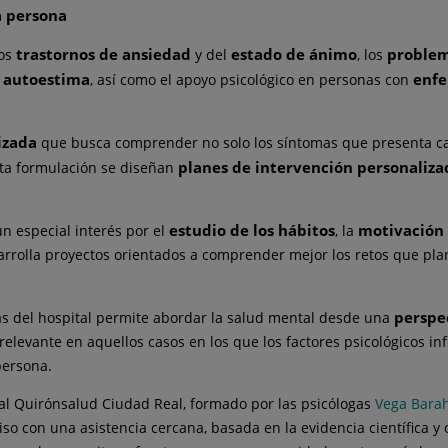
a persona
trastornos de ansiedad
estado de ánimo
problem
los
y del
, los
autoestima
enfe
, así como el apoyo psicológico en personas con
izada
que busca comprender no solo los síntomas que presenta ca
planes de intervención personaliza
sta formulación se diseñan
estudio de los hábitos
motivación
un especial interés por el
, la
sarrolla proyectos orientados a comprender mejor los retos que plan
perspe
tas del hospital permite abordar la salud mental desde una
 relevante en aquellos casos en los que los factores psicológicos 
persona.
ital Quirónsalud Ciudad Real, formado por las psicólogas
Vega Bara
o con una asistencia cercana, basada en la evidencia científica y 