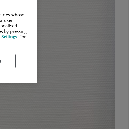
untries whose
or user
sonalised
es by pressing
s
Settings
. For
s