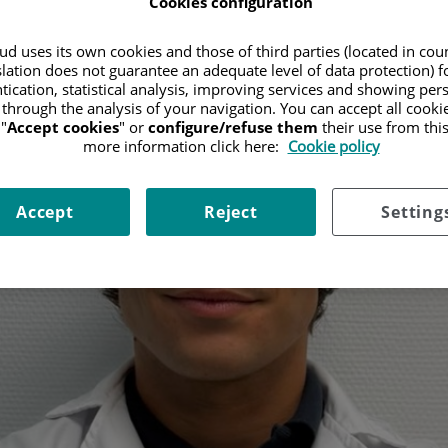
Cookies configuration
d uses its own cookies and those of third parties (located in co
slation does not guarantee an adequate level of data protection) f
tication, statistical analysis, improving services and showing per
 through the analysis of your navigation. You can accept all cooki
"
Accept cookies
" or
configure/refuse them
their use from thi
more information click here:
Cookie policy
Accept
Reject
Setting