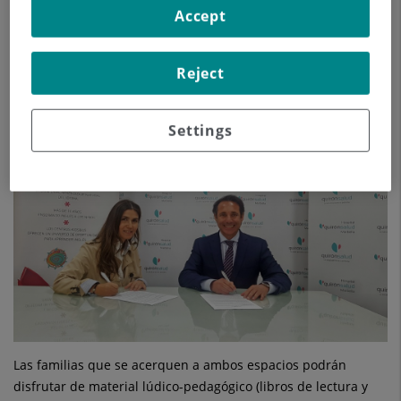
directora de la academia, Marta Ortega, nace con un doble
Accept
objetivo: enriquecer la experiencia en sala de espera de
urgencias y de consultas externas del servicio de Pediatría,
así como acercar el inglés a los peques en las edades más
Reject
tempranas, signo de identidad del método natural Kids&Us.
Settings
Las familias que se acerquen a ambos espacios podrán
disfrutar de material lúdico-pedagógico (libros de lectura y