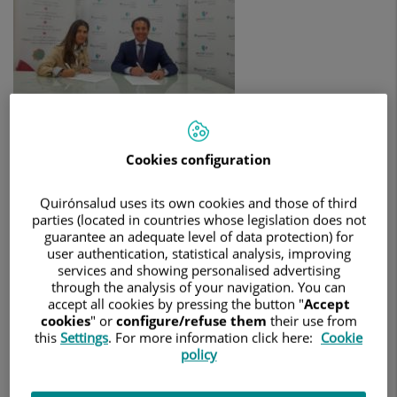
la
academia
de
inglés
Kid&Us
Marbella.
7 de febrero de 2020
Cookies configuration
HOSPITAL QUIRÓNSALUD MARBELLA
El convenio entre ambas entidades, referentes en el sector
Quirónsalud uses its own cookies and those of third
sanitario y en la formación extracurricular de idiomas
parties (located in countries whose legislation does not
guarantee an adequate level of data protection) for
respectivamente, se encamina a reforzar la experiencia del
user authentication, statistical analysis, improving
paciente en el Servicio de Pediatría mediante la distribución
services and showing personalised advertising
de material educativo en inglés de alta calidad.
through the analysis of your navigation. You can
El objetivo de mejora de la experiencia del paciente del
accept all cookies by pressing the button "
Accept
Hospital Quirónsalud Marbella
da un paso más esta
cookies
" or
configure/refuse them
their use from
this
Settings
. For more information click here:
Cookie
semana gracias al convenio alcanzado con el centro de inglés
policy
Kids&Us Marbella
.
El acuerdo, firmado esta mañana
entre el gerente del hospital marbellí, Antonio Feria, y la