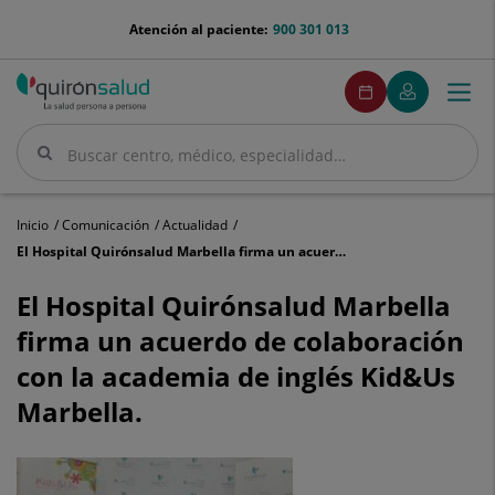
Saltar al contenido
menu-
Atención al paciente:
900 301 013
telefono
menuPedirCita
Pedir
Mi
Togg
Menú
cita
Quirónsalud
navi
Buscar
Buscar
Inicio
Comunicación
Actualidad
El Hospital Quirónsalud Marbella firma un acuerdo de colaboración con la academia de inglés Kid&Us Marbella.
El
Hospital
El Hospital Quirónsalud Marbella
Quirónsalud
firma un acuerdo de colaboración
Marbella
firma
con la academia de inglés Kid&Us
un
Marbella.
acuerdo
de
colaboración
con