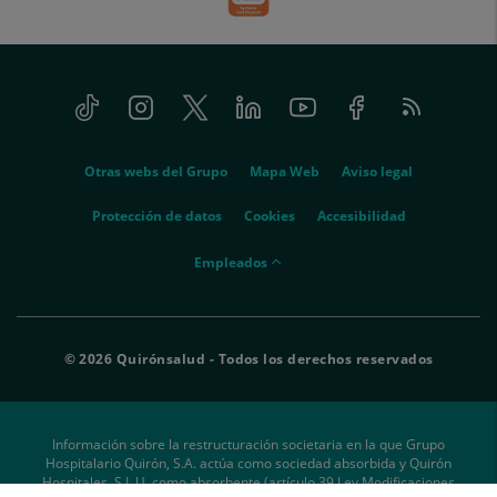
Tiktok
Instagram
Twitter
Linkedin
Youtube
Facebook
Feed
menu-
RSS
social
menu-
Otras webs del Grupo
Mapa Web
Aviso legal
legal
Protección de datos
Cookies
Accesibilidad
menu-
Empleados
empleados
© 2026 Quirónsalud - Todos los derechos reservados
Información sobre la restructuración societaria en la que Grupo
Hospitalario Quirón, S.A. actúa como sociedad absorbida y Quirón
Hospitales, S.L.U. como absorbente (artículo 39 Ley Modificaciones