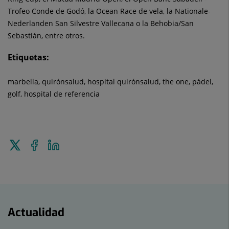
Trofeo Conde de Godó, la Ocean Race de vela, la Nationale-
Nederlanden San Silvestre Vallecana o la Behobia/San
Sebastián, entre otros.
Etiquetas:
marbella, quirónsalud, hospital quirónsalud, the one, pádel,
golf, hospital de referencia
Enviar
Compartir
Compartir
a
en
en
Twitter
Facebook
Linkedin
Actualidad
Actualidad