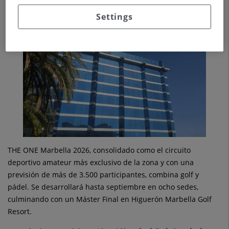
deporte, prevención y hábitos de vida saludables
en la
Settings
Costa del Sol.
THE ONE Marbella 2026, consolidado como el circuito
deportivo amateur más exclusivo de la zona y con una
previsión de más de 3.500 participantes, combina golf y
pádel. Se desarrollará hasta septiembre en ocho sedes,
culminando con un Máster Final en Higuerón Marbella Golf
Resort.