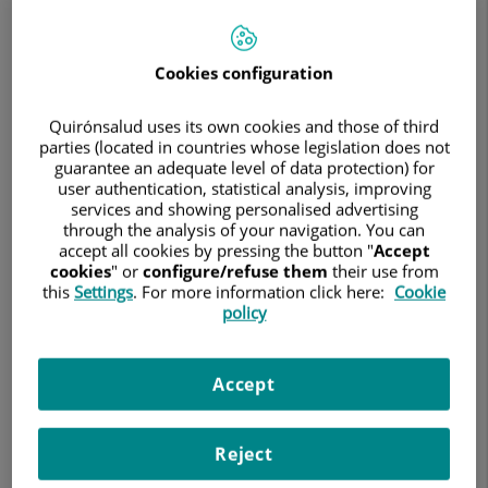
Marbella
2026”
Cookies configuration
Quirónsalud uses its own cookies and those of third
parties (located in countries whose legislation does not
guarantee an adequate level of data protection) for
user authentication, statistical analysis, improving
services and showing personalised advertising
through the analysis of your navigation. You can
accept all cookies by pressing the button "
Accept
cookies
" or
configure/refuse them
their use from
10 de marzo de 2026
this
Settings
. For more information click here:
Cookie
policy
HOSPITAL QUIRÓNSALUD MARBELLA
El circuito reunirá a más de 3.500 deportistas en sus
Accept
pruebas de golf y pádel a lo largo de toda la temporada
Hospital Quirónsalud Marbella
El
será este año centro
circuito deportivo
hospitalario de referencia del
premium
Reject
THE ONE Marbella 2026
, reforzando la vinculación entre