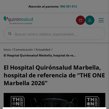
Saltar al contenido
menu-
Atención al paciente:
900 301 013
telefono
menuPedirCita
Pedir
Mi
Togg
Menú
cita
Quirónsalud
navi
Buscar
Buscar
Inicio
Comunicación
Actualidad
El Hospital Quirónsalud Marbella, hospital de referencia de “THE ONE Marbella 2026”
El
Hospital
El Hospital Quirónsalud Marbella,
Quirónsalud
hospital de referencia de “THE ONE
Marbella,
hospital
Marbella 2026”
de
referencia
de
“THE
ONE