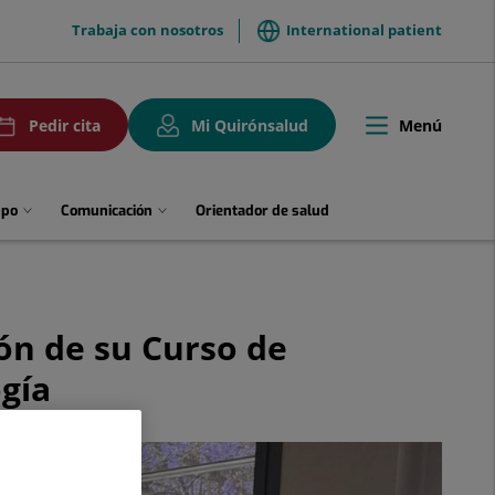
menuTop
Trabaja con nosotros
International patient
uPedirCita
Menú
Pedir cita
Mi Quirónsalud
Toggle
navigation
upo
Comunicación
Orientador de salud
ión de su Curso de
gía