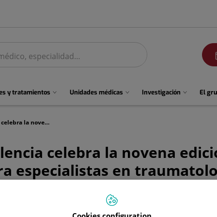
men
s y tratamientos
Unidades médicas
Investigación
El gr
El Hospital Quirónsalud Valencia celebra la novena edición de su Curso de Artroscopia de Muñeca para especialistas en traumatología
lencia celebra la novena edic
a especialistas en traumatolo
Cookies configuration