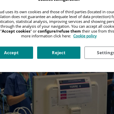
d uses its own cookies and those of third parties (located in co
slation does not guarantee an adequate level of data protection) f
tication, statistical analysis, improving services and showing per
 through the analysis of your navigation. You can accept all cooki
"
Accept cookies
" or
configure/refuse them
their use from thi
more information click here:
Cookie policy
Accept
Reject
Setting