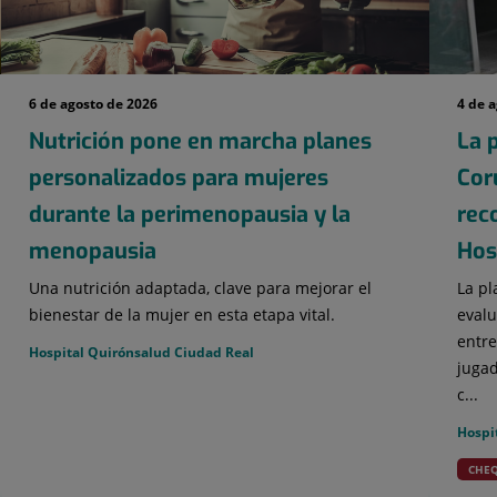
6 de agosto de 2026
4 de 
Nutrición pone en marcha planes
La p
personalizados para mujeres
Cor
durante la perimenopausia y la
rec
menopausia
Hosp
Una nutrición adaptada, clave para mejorar el
La pl
bienestar de la mujer en esta etapa vital.
evalu
entre
Hospital Quirónsalud Ciudad Real
jugad
c...
Hospi
CHEQ