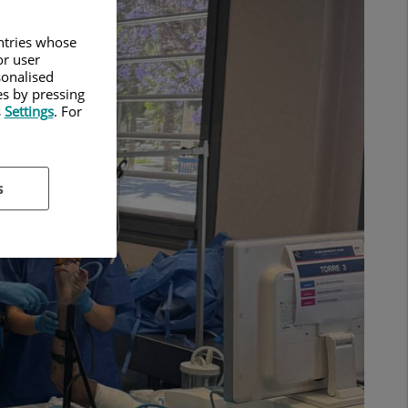
untries whose
or user
sonalised
es by pressing
s
Settings
. For
s