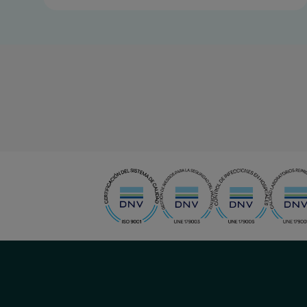
menu-
social