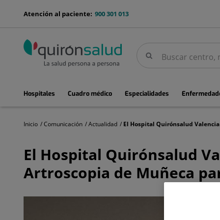
Saltar al contenido
menu-
Atención al paciente:
900 301 013
telefono
Buscar
Buscar
menuPrincipal
Hospitales
Cuadro médico
Especialidades
Enfermedade
Inicio
Comunicación
Actualidad
El
Hospital
El Hospital Quirónsalud Va
Quirónsalud
Valencia
Artroscopia de Muñeca par
celebra
la
novena
edición
de