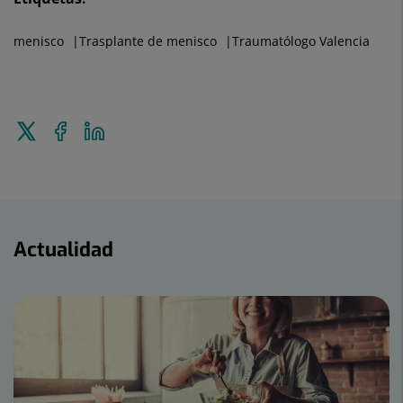
menisco
Trasplante de menisco
Traumatólogo Valencia
Enviar
Compartir
Compartir
a
en
en
Twitter
Facebook
Linkedin
Actualidad
Actualidad