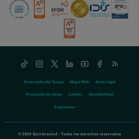
Tiktok
Instagram
Twitter
Linkedin
Youtube
Facebook
Feed
menu-
RSS
social
menu-
Otras webs del Grupo
Mapa Web
Aviso legal
legal
Protección de datos
Cookies
Accesibilidad
menu-
Empleados
empleados
© 2026 Quirónsalud - Todos los derechos reservados