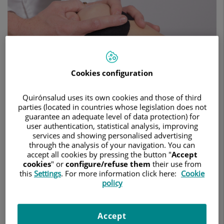
menisco
con
técnicas
avanzadas
de
preservación
articular
Cookies configuration
Quirónsalud uses its own cookies and those of third
parties (located in countries whose legislation does not
12 de diciembre de 2025
guarantee an adequate level of data protection) for
user authentication, statistical analysis, improving
HOSPITAL QUIRÓNSALUD VALENCIA
services and showing personalised advertising
through the analysis of your navigation. You can
TRAUMATOLOGÍA Y CIRUGÍA ORTOPÉDICA
accept all cookies by pressing the button "
Accept
cookies
" or
configure/refuse them
their use from
El Hospital Quirónsalud Valencia ha realizado con éxito un
this
Settings
. For more information click here:
Cookie
trasplante de menisco, una intervención de alta
policy
complejidad indicada únicamente en casos seleccionados y
que solo llevan a cabo centros con unidades altamente
especializadas en cirugía de rodilla
Accept