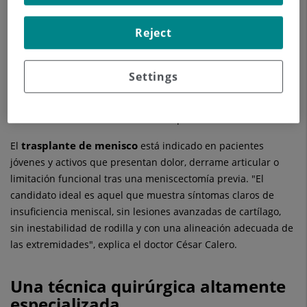
Hospital Quirónsalud Valencia
El
ha realizado con éxito
trasplante de menisco
un
, una intervención de alta
Reject
complejidad indicada únicamente en casos seleccionados y
que solo llevan a cabo centros con unidades altamente
especializadas en cirugía de rodilla. La operación fue
Settings
doctor César Calero
especialista de la
realizada por el
,
Unidad de Rodilla
del hospital, consolidando al centro como
referente en técnicas avanzadas de preservación articular.
trasplante de menisco
El
está indicado en pacientes
jóvenes y activos que presentan dolor, derrame articular o
limitación funcional tras una meniscectomía previa. "El
candidato ideal es aquel que muestra síntomas claros de
insuficiencia meniscal, sin lesiones avanzadas de cartílago,
sin inestabilidad de rodilla y con una alineación adecuada de
las extremidades", explica el doctor César Calero.
Una técnica quirúrgica altamente
especializada