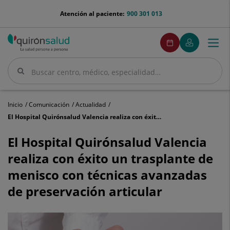
Saltar al contenido
menu-
Atención al paciente:
900 301 013
telefono
menuPedirCita
Pedir
Mi
Togg
Menú
cita
Quirónsalud
navi
Buscar
Buscar
Inicio
Comunicación
Actualidad
El Hospital Quirónsalud Valencia realiza con éxito un trasplante de menisco con técnicas avanzadas de preservación articular
El
Hospital
El Hospital Quirónsalud Valencia
Quirónsalud
realiza con éxito un trasplante de
Valencia
realiza
menisco con técnicas avanzadas
con
de preservación articular
éxito
un
trasplante
de