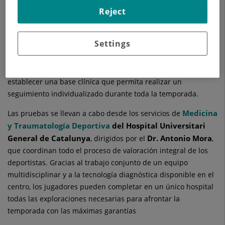
del CE Sabadell FC y centro de referencia en medicina
Reject
deportiva, ha iniciado las revisiones médicas de
pretemporada de los futbolistas del primer equipo. Estas
Settings
evaluaciones, que se realizan antes del comienzo de la
competición, tienen como objetivo conocer el estado de salud
de cada jugador, detectar posibles factores de riesgo y
establecer una base clínica que permita realizar un
seguimiento individualizado durante toda la temporada.
Medicina
Las pruebas se llevan a cabo desde los servicios de
y Traumatología Deportiva
del Hospital Universitari
General de Catalunya
Dr. Antonio Mora
, dirigidos por el
,
que coordinan todo el proceso de valoración integral de los
deportistas. Gracias al trabajo conjunto de un equipo
multidisciplinar y a la tecnología diagnóstica disponible en el
centro, los jugadores pueden completar en un único hospital
todas las exploraciones necesarias para afrontar la
temporada con las máximas garantías