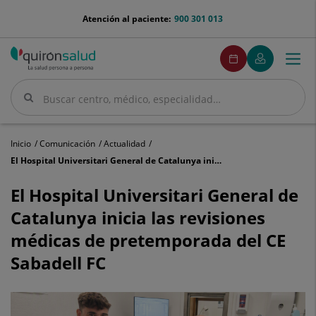
Saltar al contenido
menu-
Atención al paciente:
900 301 013
telefono
menuPedirCita
Pedir
Mi
Togg
Menú
cita
Quirónsalud
navi
Buscar
Buscar
Inicio
Comunicación
Actualidad
El Hospital Universitari General de Catalunya inicia las revisiones médicas de pretemporada del CE Sabadell FC
El
Hospital
El Hospital Universitari General de
Universitari
Catalunya inicia las revisiones
General
de
médicas de pretemporada del CE
Catalunya
Sabadell FC
inicia
las
revisiones
médicas