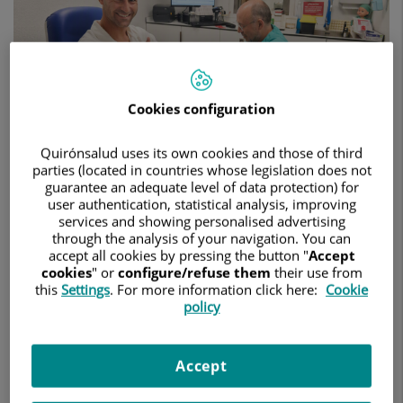
de
pretemporada
del
CE
Sabadell
FC
Cookies configuration
8 de julio de 2026
Quirónsalud uses its own cookies and those of third
parties (located in countries whose legislation does not
HOSPITAL UNIVERSITARI GENERAL DE CATALUNYA
guarantee an adequate level of data protection) for
user authentication, statistical analysis, improving
MEDICINA DE LA EDUCACIÓN FÍSICA Y EL DEPORTE
services and showing personalised advertising
through the analysis of your navigation. You can
Los jugadores del primer equipo ya están realizando
accept all cookies by pressing the button "
Accept
cookies
" or
configure/refuse them
their use from
en el centro un completo protocolo de evaluación
this
Settings
. For more information click here:
Cookie
médica para afrontar la nueva temporada en las
policy
mejores condiciones de salud, seguridad y
rendimiento.
Accept
El Hospital Universitari General de Catalunya, patrocinador