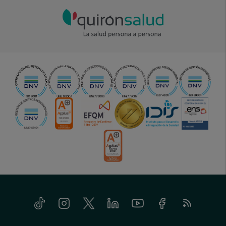
Tiktok
Instagram
Twitter
Linkedin
Youtube
Facebook
Feed
menu-
RSS
social