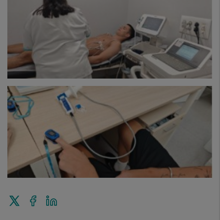
Enviar
Compartir
Compartir
a
en
en
Twitter
Facebook
Linkedin