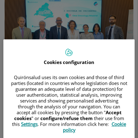
Pacientes
del
proyecto
One
Oncology
Madrid-
Grupo
Quirónsalud
Cookies configuration
Quirónsalud uses its own cookies and those of third
parties (located in countries whose legislation does not
guarantee an adequate level of data protection) for
user authentication, statistical analysis, improving
27 de abril de 2026
services and showing personalised advertising
through the analysis of your navigation. You can
HOSPITAL UNIVERSITARIO LA LUZ
ONCOLOGÍA MÉDICA
accept all cookies by pressing the button "
Accept
cookies
" or
configure/refuse them
their use from
La iniciativa ha reunido a diversos expertos de la red de
this
Settings
. For more information click here:
Cookie
hospitales privados de Quirónsalud en Madrid para ofrecer
policy
las claves prácticas para vivir mejor durante y después del
tratamiento oncológico.