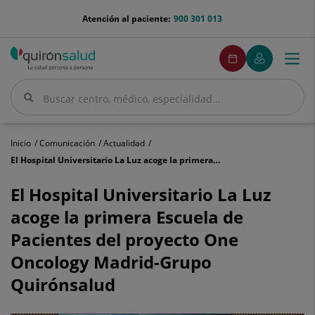
Saltar al contenido
menu-
Atención al paciente:
900 301 013
telefono
menuPedirCita
Pedir
Mi
Togg
Menú
cita
Quirónsalud
navi
Buscar
Buscar
Inicio
Comunicación
Actualidad
El Hospital Universitario La Luz acoge la primera Escuela de Pacientes del proyecto One Oncology Madrid-Grupo Quirónsalud
El
Hospital
El Hospital Universitario La Luz
Universitario
acoge la primera Escuela de
La
Luz
Pacientes del proyecto One
acoge
Oncology Madrid-Grupo
la
primera
Quirónsalud
Escuela
de