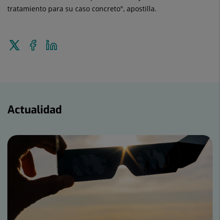
tratamiento para su caso concreto", apostilla.
Enviar
Compartir
Compartir
a
en
en
Twitter
Facebook
Linkedin
Actualidad
Actualidad