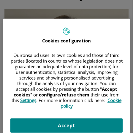
papel
del
cirujano
maxilofacial
en
la
reconstrucción
Cookies configuration
de
cuero
cabelludo
Quirónsalud uses its own cookies and those of third
con
parties (located in countries whose legislation does not
expansores
guarantee an adequate level of data protection) for
tisulares,
user authentication, statistical analysis, improving
con
services and showing personalised advertising
through the analysis of your navigation. You can
varios
accept all cookies by pressing the button "
Accept
casos
cookies
" or
configure/refuse them
their use from
de
this
Settings
. For more information click here:
Cookie
éxito
policy
ya
realizados
8 de julio de 2026
Accept
HOSPITAL UNIVERSITARIO REY JUAN CARLOS