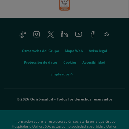
Tiktok
Instagram
Twitter
Linkedin
Youtube
Facebook
Feed
menu-
RSS
social
menu-
Otras webs del Grupo
Mapa Web
Aviso legal
legal
Protección de datos
Cookies
Accesibilidad
menu-
Empleados
empleados
© 2026 Quirónsalud - Todos los derechos reservados
Información sobre la restructuración societaria en la que Grupo
Hospitalario Quirón, S.A. actúa como sociedad absorbida y Quirón