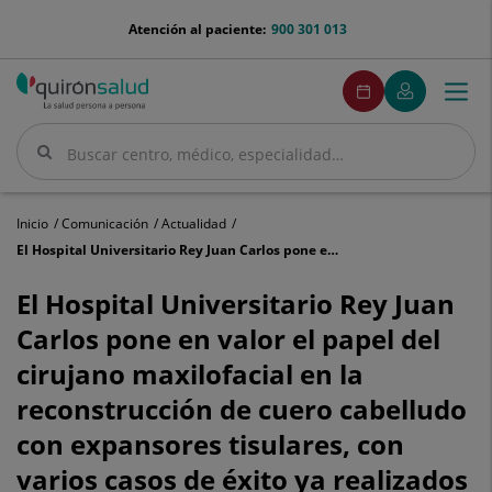
Saltar al contenido
menu-
Atención al paciente:
900 301 013
telefono
menuPedirCita
Pedir
Mi
Togg
Menú
cita
Quirónsalud
navi
Buscar
Buscar
Inicio
Comunicación
Actualidad
El Hospital Universitario Rey Juan Carlos pone en valor el papel del cirujano maxilofacial en la reconstrucción de cuero cabelludo con expansores tisulares, con varios casos de éxito ya realizados
El
Hospital
El Hospital Universitario Rey Juan
Universitario
Carlos pone en valor el papel del
Rey
Juan
cirujano maxilofacial en la
Carlos
reconstrucción de cuero cabelludo
pone
en
con expansores tisulares, con
valor
el
varios casos de éxito ya realizados