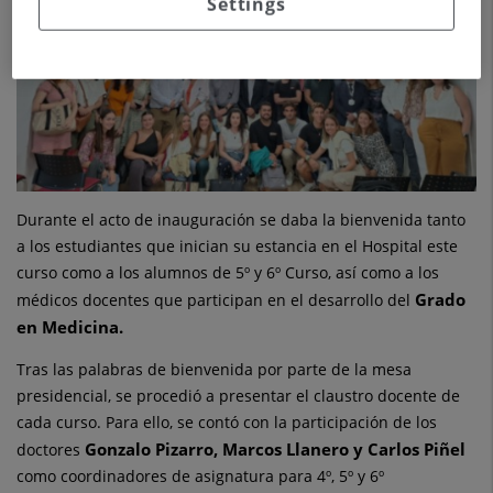
Settings
Durante el acto de inauguración se daba la bienvenida tanto
a los estudiantes que inician su estancia en el Hospital este
curso como a los alumnos de 5º y 6º Curso, así como a los
Grado
médicos docentes que participan en el desarrollo del
en Medicina.
Tras las palabras de bienvenida por parte de la mesa
presidencial, se procedió a presentar el claustro docente de
cada curso. Para ello, se contó con la participación de los
Gonzalo Pizarro, Marcos Llanero y Carlos Piñel
doctores
como coordinadores de asignatura para 4º, 5º y 6º