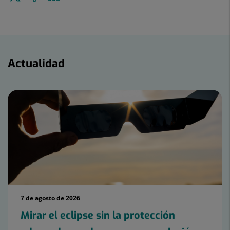
a
en
en
Twitter
Facebook
Linkedin
Actualidad
Actualidad
7 de agosto de 2026
Mirar el eclipse sin la protección