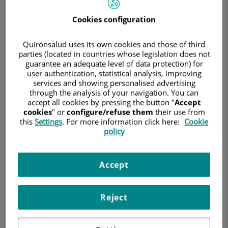
Cookies configuration
Quirónsalud uses its own cookies and those of third
parties (located in countries whose legislation does not
guarantee an adequate level of data protection) for
user authentication, statistical analysis, improving
18 de septiembre de 2023
services and showing personalised advertising
through the analysis of your navigation. You can
HOSPITAL UNIVERSITARIO RUBER JUAN BRAVO
accept all cookies by pressing the button "
Accept
cookies
" or
configure/refuse them
their use from
● Desde 2016 el centro recibe alumnos de medicina de la
this
Settings
. For more information click here:
Cookie
Universidad Europea.
policy
H
ospital Universitario Ruber Juan Bravo
El
ha llevado a
cabo la inauguración del curso académico en un acto
David Sanz
presidido por
, Director de Investigación y
Accept
Raquel
Docencia con Hospitales de la Universidad Europea;
Neira
, Directora Gerente del Hospital Universitario Ruber
Reject
Javier Bermejo
Juan Bravo; y
, Jefe Territorial de Docencia e
Investigación de Quirónsalud.