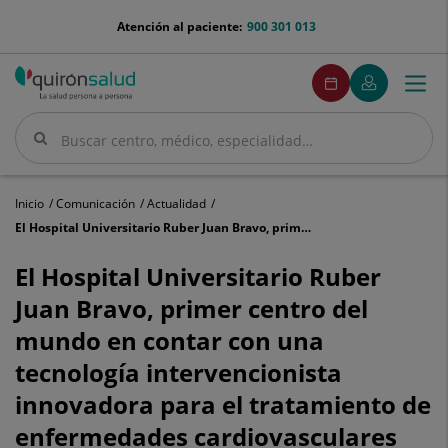
Saltar al contenido
menu-
Atención al paciente:
900 301 013
telefono
menuPedirCita
Pedir
Mi
Togg
Menú
cita
Quirónsalud
navi
Buscar
Buscar
Inicio
Comunicación
Actualidad
El Hospital Universitario Ruber Juan Bravo, primer centro del mundo en contar con una tecnología intervencionista innovadora para el tratamiento de enfermedades cardiovasculares
El
Hospital
El Hospital Universitario Ruber
Universitario
Juan Bravo, primer centro del
Ruber
Juan
mundo en contar con una
Bravo,
tecnología intervencionista
primer
centro
innovadora para el tratamiento de
del
mundo
enfermedades cardiovasculares