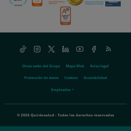
Tiktok
Instagram
Twitter
Linkedin
Youtube
Facebook
Feed
menu-
RSS
social
menu-
Otras webs del Grupo
Mapa Web
Aviso legal
legal
Protección de datos
Cookies
Accesibilidad
menu-
Empleados
empleados
© 2026 Quirónsalud - Todos los derechos reservados