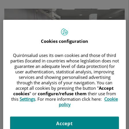
en
contar
con
una
tecnología
intervencionista
innovadora
para
Cookies configuration
el
tratamiento
Quirónsalud uses its own cookies and those of third
de
parties (located in countries whose legislation does not
enfermedades
guarantee an adequate level of data protection) for
cardiovasculares
user authentication, statistical analysis, improving
services and showing personalised advertising
through the analysis of your navigation. You can
accept all cookies by pressing the button "
Accept
cookies
" or
configure/refuse them
their use from
9 de febrero de 2024
this
Settings
. For more information click here:
Cookie
policy
HOSPITAL UNIVERSITARIO RUBER JUAN BRAVO
CARDIOLOGÍA
• El nuevo Allia IGS Pulse ha sido diseñado para simplificar y
Accept
agilizar el flujo de trabajo en el diagnóstico y tratamiento de