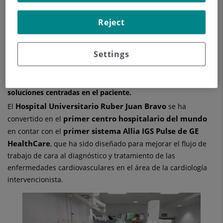
enfermedades cardiovasculares, como los cateterismos en
la enfermedad coronaria. • Esta tecnología es adaptable y
Reject
versátil a todas las situaciones y procedimientos clínicos
habituales, desde intervenciones coronarias percutáneas
(ICP) a otras complejas y estructurales, como el implante de
válvulas aórtica percutáneas (TAVI). • Esta instalación
Settings
supone la continuación de una sólida colaboración entre GE
HealthCare y el Grupo Quirónsalud, cuyo objetivo es
redefinir el panorama de la innovación sanitaria y las
soluciones centradas en el paciente.
Hospital Universitario Ruber Juan Bravo
El
se ha
primer centro hospitalario del mundo
convertido en el
primer sistema Allia IGS Pulse de GE
en contar con el
HealthCare
, que ha sido diseñado para mejorar el flujo de
trabajo de cara al diagnóstico y tratamiento de las
enfermedades cardiovasculares en el área de la cardiología
intervencionista.