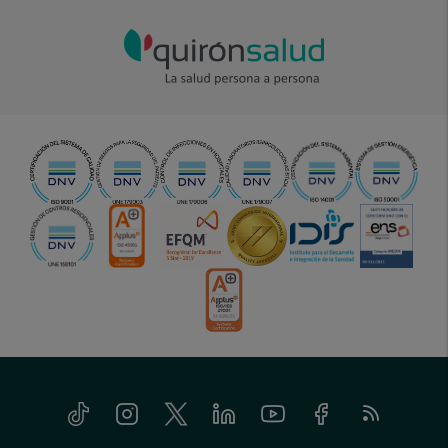
Tiktok
Instagram
Twitter
Linkedin
Youtube
Facebook
Feed
menu-
RSS
social