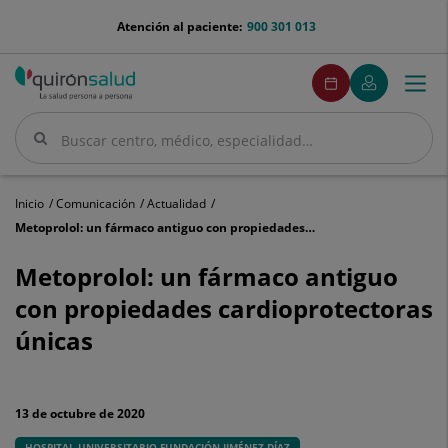
Saltar al contenido
menu-
Atención al paciente:
900 301 013
telefono
menuPedirCita
Pedir
Mi
Togg
Menú
cita
Quirónsalud
navi
Buscar
Buscar
Inicio
Comunicación
Actualidad
Metoprolol: un fármaco antiguo con propiedades cardioprotectoras únicas
Metoprolol:
un
Metoprolol: un fármaco antiguo
fármaco
con propiedades cardioprotectoras
antiguo
con
únicas
propiedades
cardioprotectoras
únicas
13 de octubre de 2020
HOSPITAL UNIVERSITARIO FUNDACIÓN JIMÉNEZ DÍAZ