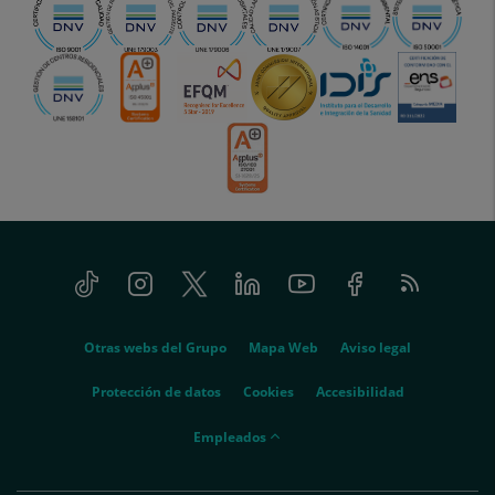
Tiktok
Instagram
Twitter
Linkedin
Youtube
Facebook
Feed
menu-
RSS
social
menu-
Otras webs del Grupo
Mapa Web
Aviso legal
legal
Protección de datos
Cookies
Accesibilidad
menu-
Empleados
empleados