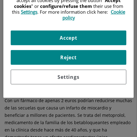
accept all cookies by pressing the button "
Accept
cookies
" or
configure/refuse them
their use from
this
Settings
. For more information click here:
Cookie
policy
El estudio, que supone un cambio de paradigma en
Accept
el campo de la Cardiología y el tratamiento del
infarto agudo de miocardio, demuestra las
propiedades únicas de metoprolol, un tratamiento
Reject
capaz de proteger el corazón durante un infarto de
miocardio que, a diferencia de otros de la misma
Settings
familia, evita la inflamación del corazón posterior a
un infarto, lo que aumenta su protección
Con un fármaco de apenas 2 euros podrían reducirse muchas
de las secuelas que causa un infarto de miocardio y
beneficiar a millones de pacientes. Se trata del metoprolol,
medicamento de la familia de los betabloqueantes empleado
en la clínica desde hace más de 40 años, y que ha