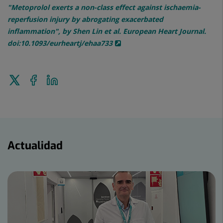
"Metoprolol exerts a non-class effect against ischaemia-
reperfusion injury by abrogating exacerbated
inflammation", by Shen Lin et al. European Heart Journal.
doi:10.1093/eurheartj/ehaa733
Enviar
Compartir
Compartir
a
en
en
Twitter
Facebook
Linkedin
Actualidad
Actualidad