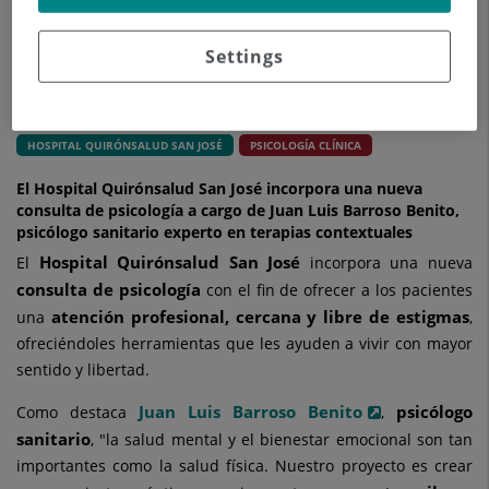
Settings
27 de junio de 2025
HOSPITAL QUIRÓNSALUD SAN JOSÉ
PSICOLOGÍA CLÍNICA
El Hospital Quirónsalud San José incorpora una nueva
consulta de psicología a cargo de Juan Luis Barroso Benito,
psicólogo sanitario experto en terapias contextuales
Hospital Quirónsalud San José
El
incorpora una nueva
consulta de psicología
con el fin de ofrecer a los pacientes
atención profesional, cercana y libre de estigmas
una
,
ofreciéndoles herramientas que les ayuden a vivir con mayor
sentido y libertad.
Juan Luis Barroso Benito
psicólogo
Como destaca
,
sanitario
, "la salud mental y el bienestar emocional son tan
importantes como la salud física. Nuestro proyecto es crear