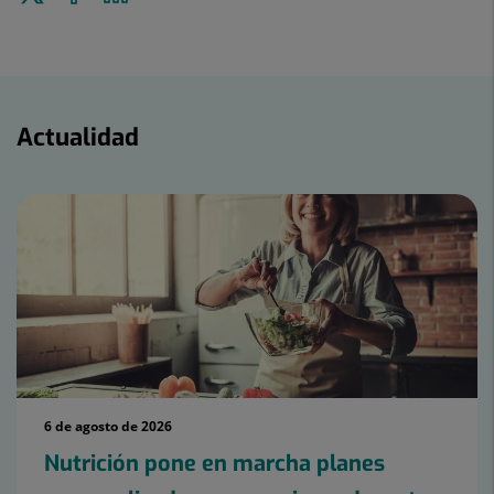
a
en
en
Twitter
Facebook
Linkedin
Actualidad
Actualidad
6 de agosto de 2026
Nutrición pone en marcha planes