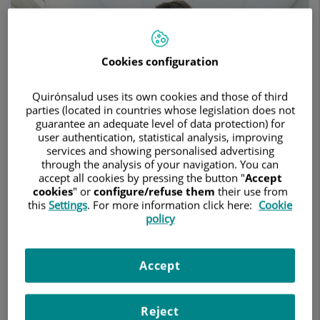
del
paciente,
no
que
este
Cookies configuration
dependa
de
Quirónsalud uses its own cookies and those of third
la
parties (located in countries whose legislation does not
terapia
guarantee an adequate level of data protection) for
user authentication, statistical analysis, improving
services and showing personalised advertising
through the analysis of your navigation. You can
accept all cookies by pressing the button "
Accept
cookies
" or
configure/refuse them
their use from
this
Settings
. For more information click here:
Cookie
policy
Accept
Reject