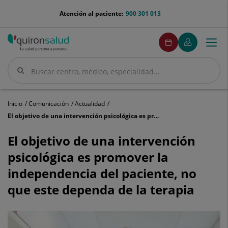
Saltar al contenido
menu-
Atención al paciente:
900 301 013
telefono
menuPedirCita
Pedir
Mi
Togg
Menú
cita
Quirónsalud
navi
Buscar
Buscar
Inicio
Comunicación
Actualidad
El objetivo de una intervención psicológica es promover la independencia del paciente, no que este dependa de la terapia
El
objetivo
El objetivo de una intervención
de
psicológica es promover la
una
intervención
independencia del paciente, no
psicológica
que este dependa de la terapia
es
promover
la
independencia