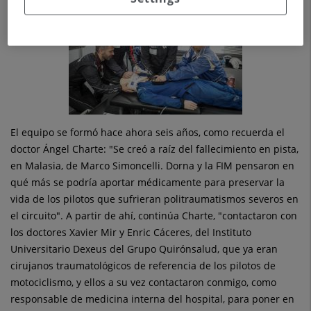
El equipo se formó hace ahora seis años, como recuerda el
doctor Ángel Charte: "Se creó a raíz del fallecimiento en pista,
en Malasia, de Marco Simoncelli. Dorna y la FIM pensaron en
qué más se podría aportar médicamente para preservar la
vida de los pilotos que sufrieran politraumatismos severos en
el circuito". A partir de ahí, continúa Charte, "contactaron con
los doctores Xavier Mir y Enric Cáceres, del Instituto
Universitario Dexeus del Grupo Quirónsalud, que ya eran
cirujanos traumatológicos de referencia de los pilotos de
motociclismo, y ellos a su vez contactaron conmigo, como
responsable de medicina interna del hospital, para poner en