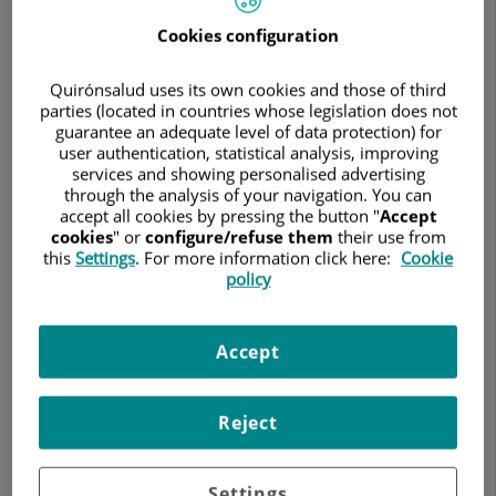
Campeonato
del
Cookies configuration
Mundo
de
Quirónsalud uses its own cookies and those of third
MotoGP
parties (located in countries whose legislation does not
guarantee an adequate level of data protection) for
user authentication, statistical analysis, improving
services and showing personalised advertising
through the analysis of your navigation. You can
4 de mayo de 2017
accept all cookies by pressing the button "
Accept
cookies
" or
configure/refuse them
their use from
Este es el sexto año en que los equipos médicos del grupo
this
Settings
. For more information click here:
Cookie
hospitalario velan por la salud de los pilotos. Dorna dotó a
policy
los circuitos de este servicio tras la trágica muerte de Marco
Simoncelli en Malasia
Quirónsalud es un año más el Servicio Médico Oficial del
Accept
Campeonato del Mundo de MotoGP. Este es el sexto año en
que Dorna confía en los equipos de profesionales del grupo
hospitalario para velar por la seguridad y la salud de los
Reject
pilotos durante el Campeonato del Mundo, que comienza su
periplo español este fin de semana en Jerez.
Settings