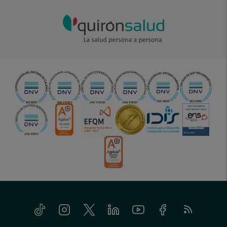
Tiktok
Instagram
Twitter
Linkedin
Youtube
Facebook
Feed
menu-
RSS
social