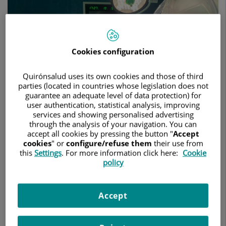
una
malformación
neurológica
Cookies configuration
Quirónsalud uses its own cookies and those of third
parties (located in countries whose legislation does not
guarantee an adequate level of data protection) for
user authentication, statistical analysis, improving
services and showing personalised advertising
through the analysis of your navigation. You can
accept all cookies by pressing the button "
Accept
cookies
" or
configure/refuse them
their use from
6 de octubre de 2023
this
Settings
. For more information click here:
Cookie
HOSPITAL QUIRÓNSALUD HUELVA
NEUROCIRUGÍA
policy
Es la primera intervención quirúrgica craneal realizada en el
Hospital Quirónsalud Huelva
Accept
Las cefaleas constantes, vértigos, dificultad en la marcha o
entumecimiento de los brazos son algunos de los síntomas