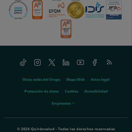
Tiktok
Instagram
Twitter
Linkedin
Youtube
Facebook
Feed
menu-
RSS
social
menu-
Otras webs del Grupo
Mapa Web
Aviso legal
legal
Protección de datos
Cookies
Accesibilidad
menu-
Empleados
empleados
© 2026 Quirónsalud - Todos los derechos reservados