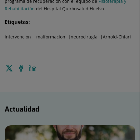
programa de recuperación con el equipo de
Fisioterapia y
Rehabilitación
del Hospital Quirónsalud Huelva.
Etiquetas:
intervencion
malformacion
neurocirugía
Arnold-Chiari
Enviar
Compartir
Compartir
a
en
en
Twitter
Facebook
Linkedin
Actualidad
Actualidad