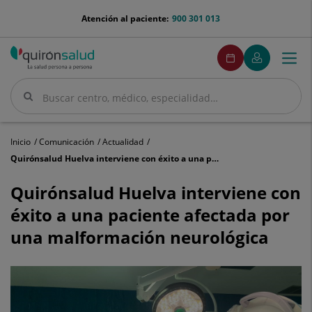
Saltar al contenido
menu-
Atención al paciente:
900 301 013
telefono
menuPedirCita
Pedir
Mi
Togg
Menú
cita
Quirónsalud
navi
Buscar
Buscar
Inicio
Comunicación
Actualidad
Quirónsalud Huelva interviene con éxito a una paciente afectada por una malformación neurológica
Quirónsalud
Huelva
Quirónsalud Huelva interviene con
interviene
éxito a una paciente afectada por
con
éxito
una malformación neurológica
a
una
paciente
afectada
por