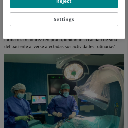
Reject
clásicos en un paciente que sufre la malformación de Arnold-
Chiari.
El doctor
Miguel Ángel Roldán Serrano
, neurocirujano del
Settings
Hospital Quirónsalud Huelva
explica que ‘esta enfermedad
suele presentarse fundamentalmente durante la infancia
tardía o la madurez temprana, limitando la calidad de vida
del paciente al verse afectadas sus actividades rutinarias’