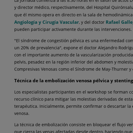
La jornada comienza a las 8.30 horas en el salón de actos D
y director médico, respectivamente, del Hospital Quirónsal
que él mismo opera en directo en la sala de hemodinámica
Angiología y Cirugía Vascular
Rafael Gall
, y del doctor
pueden participar activamente durante las intervenciones.
"El síndrome de congestión pélvica es una enfermedad compl
un 20% de prevalencia", expone el doctor Alejandro Rodríg
con el importante aumento de la vascularización producida e
pelvis, pesadez en la región inferior del abdomen y molesti
Compresivas Venosas como el Síndrome de May-Thurner y el 
Técnica de la embolización venosa pélvica
y stentin
Los especialistas participantes en el workshop se forman co
recurso clínico para mitigar las molestias derivadas de est
terapéutica. Inicialmente, permite confirmar o descartar la 
venosa.
La técnica de embolización consiste en bloquear el flujo ve
que cierra las venas afectadas desde dentro, haciendo que l