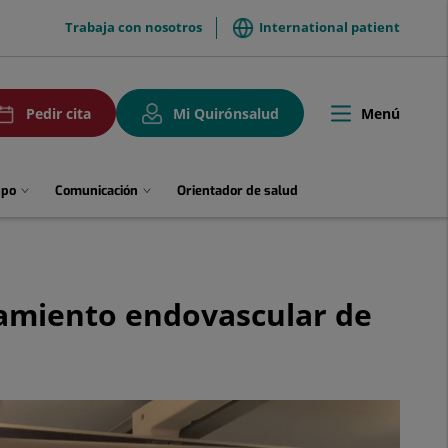
menuTop
Trabaja con nosotros
International patient
uPedirCita
Menú
Pedir cita
Mi Quirónsalud
Toggle
navigation
upo
Comunicación
Orientador de salud
tamiento endovascular de