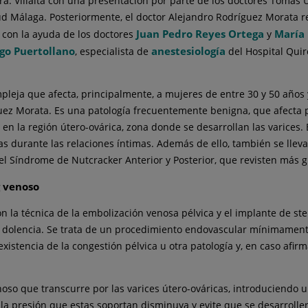
ra. Villalta con una presentación por parte de los doctores Tomás 
ud Málaga. Posteriormente, el doctor Alejandro Rodríguez Morata re
Juan Pedro Reyes Ortega
María 
 con la ayuda de los doctores
y
ego Puertollano
anestesiología
, especialista de
del Hospital Quir
eja que afecta, principalmente, a mujeres de entre 30 y 50 años 
uez Morata. Es una patología frecuentemente benigna, que afecta p
n la región útero-ovárica, zona donde se desarrollan las varices. E
as durante las relaciones íntimas. Además de ello, también se lleva
Síndrome de Nutcracker Anterior y Posterior, que revisten más gr
g venoso
n la técnica de la embolización venosa pélvica y el implante de st
a dolencia. Se trata de un procedimiento endovascular mínimamente 
existencia de la congestión pélvica u otra patología y, en caso afir
noso que transcurre por las varices útero-ováricas, introduciendo u
a presión que estas soportan disminuya y evite que se desarrollen o