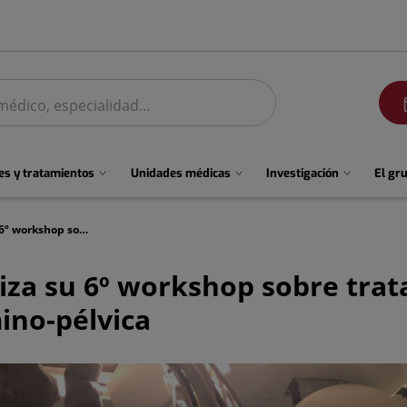
men
s y tratamientos
Unidades médicas
Investigación
El gr
Quirónsalud Málaga organiza su 6º workshop sobre tratamiento endovascular de la patología venosa abdómino-pélvica
iza su 6º workshop sobre tra
ino-pélvica