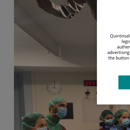
de
la
patología
venosa
abdómino-
pélvica
Quirónsalu
legi
authen
advertising
the button 