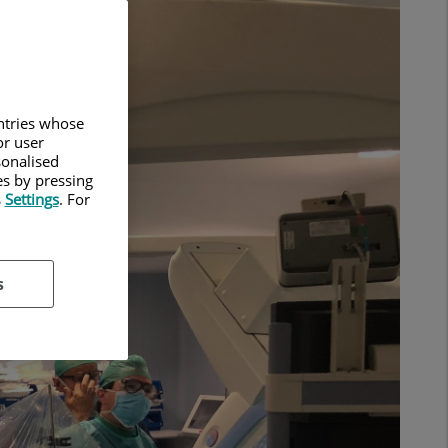
untries whose
or user
sonalised
es by pressing
s
Settings
. For
s