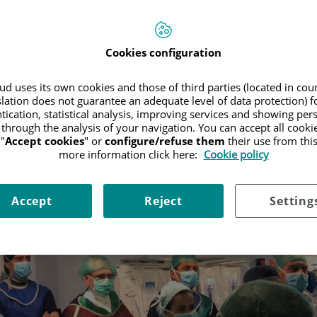
Cookies configuration
d uses its own cookies and those of third parties (located in co
slation does not guarantee an adequate level of data protection) f
tication, statistical analysis, improving services and showing per
 through the analysis of your navigation. You can accept all cooki
"
Accept cookies
" or
configure/refuse them
their use from thi
more information click here:
Cookie policy
Accept
Reject
Setting