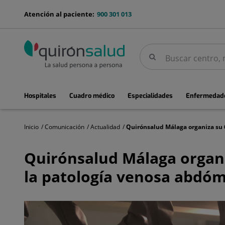
Saltar al contenido
menu-
Atención al paciente:
900 301 013
telefono
Buscar
Buscar
menuPrincipal
Hospitales
Cuadro médico
Especialidades
Enfermedade
Inicio
Comunicación
Actualidad
Quirónsalud
Málaga
Quirónsalud Málaga organ
organiza
su
la patología venosa abdóm
6º
workshop
sobre
tratamiento
endovascular