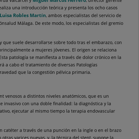
Miguel Marcos Herrero
Urda Valcárcel y
, director gerente
aliza una introducción teórica y presenta los ocho casos
Luisa Robles Martín
, ambos especialistas del servicio de
ónsalud Málaga. De este modo, los especialistas del gremio
y que suele desarrollarse sobre todo tras el embarazo, con
rincipalmente a mujeres jóvenes. El origen se relaciona
sta patología se manifiesta a través de dolor crónico en la
rá a cabo el tratamiento de diversas Patologías
avedad que la congestión pélvica primaria.
ent venosos a distintos niveles anatómicos, que es un
invasivo con una doble finalidad: la diagnóstica y la
mativo, ejecutar al mismo tiempo la terapia endovascular
n catéter a través de una punción en la ingle o en el brazo
tras varices nuevas, y, la técnica del stent, supone la