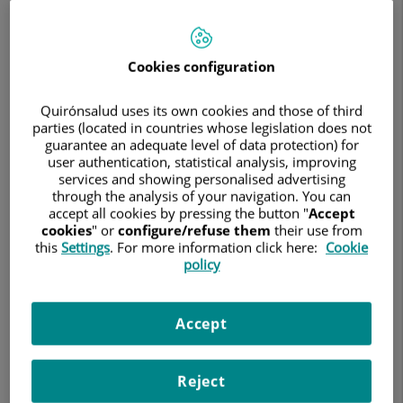
baloncesto
2025
Cookies configuration
Quirónsalud uses its own cookies and those of third
parties (located in countries whose legislation does not
guarantee an adequate level of data protection) for
user authentication, statistical analysis, improving
services and showing personalised advertising
through the analysis of your navigation. You can
accept all cookies by pressing the button "
Accept
10 de febrero de 2025
cookies
" or
configure/refuse them
their use from
this
Settings
. For more information click here:
Cookie
QUIRÓNSALUD
policy
Se disputa del 13 al 16 de febrero en el Gran Canaria Arena.
La Copa del Rey acb vuelve a las Islas Canarias. Las Palmas de
Accept
Gran Canaria acoge esta semana uno de los torneos más
importantes del baloncesto español, en el que Unicaja,
Joventut Badalona, La Laguna Tenerife, Barça, Real Madrid,
Reject
BAXI Manresa, Dreamland Gran Canaria y Valencia Basket