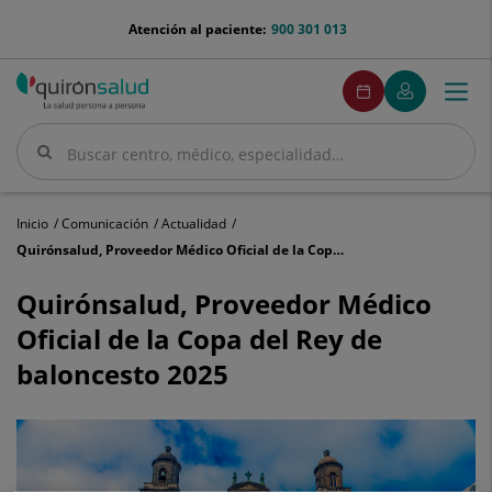
Saltar al contenido
menu-
Atención al paciente:
900 301 013
telefono
menuPedirCita
Pedir
Mi
Togg
Menú
cita
Quirónsalud
navi
Buscar
Buscar
Inicio
Comunicación
Actualidad
Quirónsalud, Proveedor Médico Oficial de la Copa del Rey de baloncesto 2025
Quirónsalud,
Proveedor
Quirónsalud, Proveedor Médico
Médico
Oficial de la Copa del Rey de
Oficial
de
baloncesto 2025
la
Copa
del
Rey
de