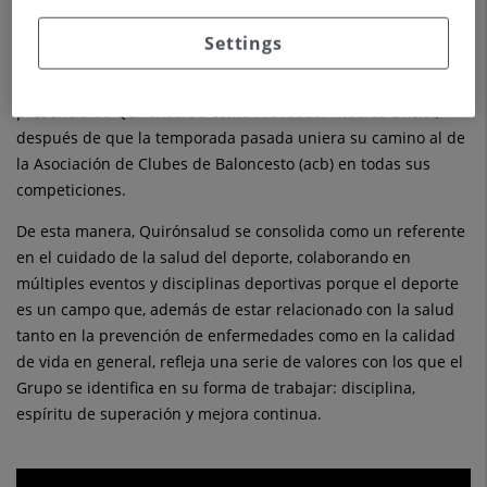
competirán del 13 al 16 de febrero en el Gran Canaria Arena
Settings
en busca del primer trofeo de 2025.
Y por segundo año consecutivo, volverá a contar con la
presencia de Quirónsalud como Proveedor Médico Oficial,
después de que la temporada pasada uniera su camino al de
la Asociación de Clubes de Baloncesto (acb) en todas sus
competiciones.
De esta manera, Quirónsalud se consolida como un referente
en el cuidado de la salud del deporte, colaborando en
múltiples eventos y disciplinas deportivas porque el deporte
es un campo que, además de estar relacionado con la salud
tanto en la prevención de enfermedades como en la calidad
de vida en general, refleja una serie de valores con los que el
Grupo se identifica en su forma de trabajar: disciplina,
espíritu de superación y mejora continua.