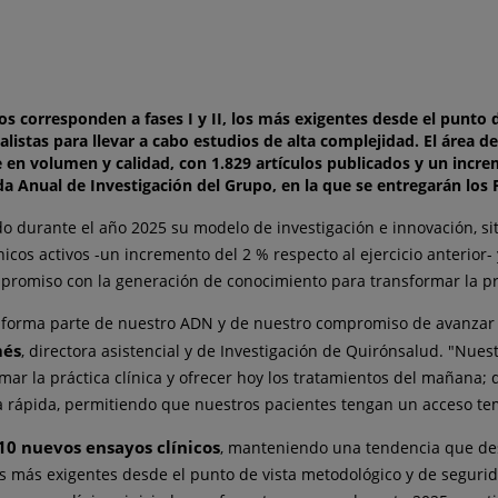
os corresponden a fases I y II, los más exigentes desde el punto d
istas para llevar a cabo estudios de alta complejidad. El área de 
e en volumen y calidad, con 1.829 artículos publicados y un inc
ada Anual de Investigación del Grupo, en la que se entregarán lo
 durante el año 2025 su modelo de investigación e innovación, situ
ínicos activos -un incremento del 2 % respecto al ejercicio anterior
promiso con la generación de conocimiento para transformar la prá
d, forma parte de nuestro ADN y de nuestro compromiso de avanzar
més
, directora asistencial y de Investigación de Quirónsalud. "Nuest
mar la práctica clínica y ofrecer hoy los tratamientos del mañana; 
ma rápida, permitiendo que nuestros pacientes tengan un acceso te
10 nuevos ensayos clínicos
, manteniendo una tendencia que de
ios más exigentes desde el punto de vista metodológico y de seguri