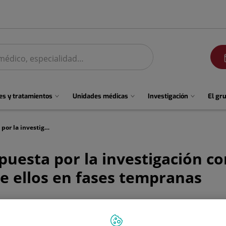
men
s y tratamientos
Unidades médicas
Investigación
El gr
Quirónsalud reafirma su apuesta por la investigación con cerca de 1.500 ensayos clínicos en 2025, la mitad de ellos en fases tempranas
uesta por la investigación co
de ellos en fases tempranas