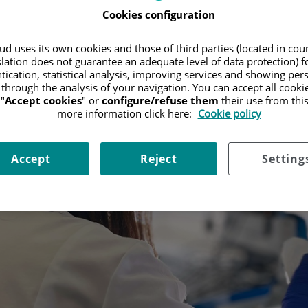
Cookies configuration
d uses its own cookies and those of third parties (located in co
slation does not guarantee an adequate level of data protection) f
tication, statistical analysis, improving services and showing per
 through the analysis of your navigation. You can accept all cooki
"
Accept cookies
" or
configure/refuse them
their use from thi
more information click here:
Cookie policy
Accept
Reject
Setting