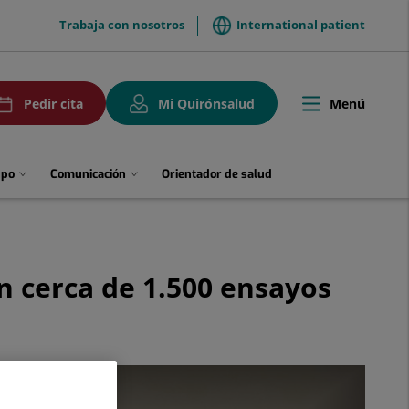
menuTop
Trabaja con nosotros
International patient
uPedirCita
Menú
Pedir cita
Mi Quirónsalud
Toggle
navigation
upo
Comunicación
Orientador de salud
n cerca de 1.500 ensayos