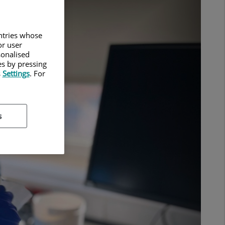
untries whose
or user
sonalised
es by pressing
s
Settings
. For
s