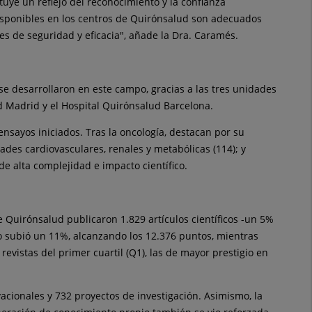
uye un reflejo del reconocimiento y la confianza
disponibles en los centros de Quirónsalud son adecuados
es de seguridad y eficacia", añade la Dra. Caramés.
se desarrollaron en este campo, gracias a las tres unidades
ud Madrid y el Hospital Quirónsalud Barcelona.
ensayos iniciados. Tras la oncología, destacan por su
ades cardiovasculares, renales y metabólicas (114); y
de alta complejidad e impacto científico.
e Quirónsalud publicaron 1.829 artículos científicos -un 5%
do subió un 11%, alcanzando los 12.376 puntos, mientras
evistas del primer cuartil (Q1), las de mayor prestigio en
vacionales y 732 proyectos de investigación. Asimismo, la