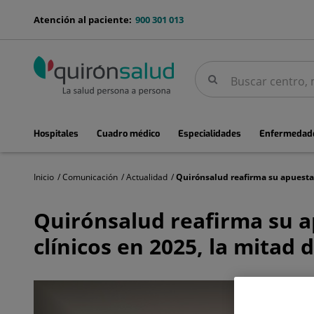
Saltar al contenido
menu-
Atención al paciente:
900 301 013
telefono
Buscar
Buscar
menuPrincipal
Hospitales
Cuadro médico
Especialidades
Enfermedade
Inicio
Comunicación
Actualidad
Quirónsalud
reafirma
Quirónsalud reafirma su ap
su
apuesta
clínicos en 2025, la mitad 
por
la
investigación
con
cerca