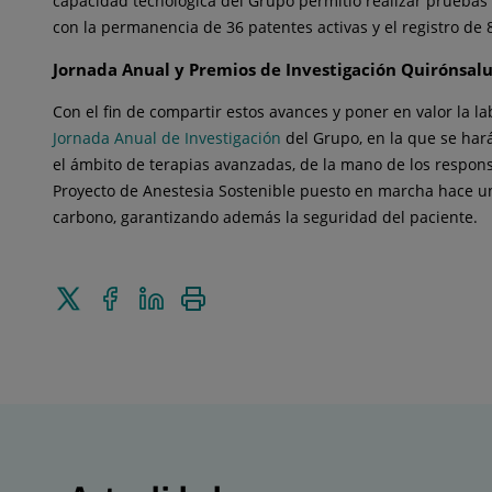
capacidad tecnológica del Grupo permitió realizar pruebas
con la permanencia de 36 patentes activas y el registro de 8
Jornada Anual y Premios de Investigación Quirónsal
Con el fin de compartir estos avances y poner en valor la l
Jornada Anual de Investigación
del Grupo, en la que se har
el ámbito de terapias avanzadas, de la mano de los responsa
Proyecto de Anestesia Sostenible puesto en marcha hace un 
carbono, garantizando además la seguridad del paciente.
Enviar
Compartir
Compartir
Imprimir
a
en
en
Twitter
Facebook
Linkedin
Actualidad