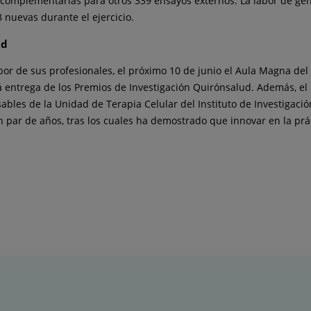
 complementarias para otros 339 ensayos externos. La labor de ge
 nuevas durante el ejercicio.
ud
abor de sus profesionales, el próximo 10 de junio el Aula Magna del
á entrega de los Premios de Investigación Quirónsalud. Además, el
bles de la Unidad de Terapia Celular del Instituto de Investigació
par de años, tras los cuales ha demostrado que innovar en la práct