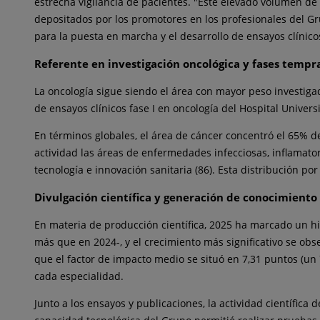
estrecha vigilancia de pacientes. "Este elevado volumen de 
depositados por los promotores en los profesionales del Gr
para la puesta en marcha y el desarrollo de ensayos clínic
Referente en investigación oncológica y fases tempr
La oncología sigue siendo el área con mayor peso investigad
de ensayos clínicos fase I en oncología del Hospital Univer
En términos globales, el área de cáncer concentró el 65% de 
actividad las áreas de enfermedades infecciosas, inflamator
tecnología e innovación sanitaria (86). Esta distribución po
Divulgación científica y generación de conocimiento
En materia de producción científica, 2025 ha marcado un hit
más que en 2024-, y el crecimiento más significativo se ob
que el factor de impacto medio se situó en 7,31 puntos (un 
cada especialidad.
Junto a los ensayos y publicaciones, la actividad científica