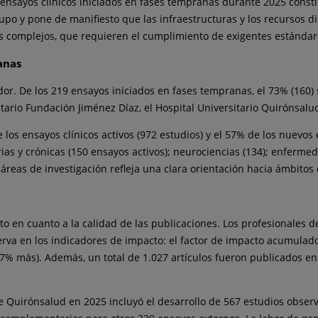
ensayos clínicos iniciados en fases tempranas durante 2025 constit
upo y pone de manifiesto que las infraestructuras y los recursos 
os complejos, que requieren el cumplimiento de exigentes estándar
anas
or. De los 219 ensayos iniciados en fases tempranas, el 73% (160) 
sitario Fundación Jiménez Díaz, el Hospital Universitario Quirónsal
los ensayos clínicos activos (972 estudios) y el 57% de los nuevos 
ias y crónicas (150 ensayos activos); neurociencias (134); enfermed
r áreas de investigación refleja una clara orientación hacia ámbitos 
o en cuanto a la calidad de las publicaciones. Los profesionales d
serva en los indicadores de impacto: el factor de impacto acumula
7% más). Además, un total de 1.027 artículos fueron publicados en r
 de Quirónsalud en 2025 incluyó el desarrollo de 567 estudios obser