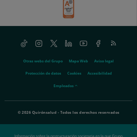
Tiktok
Instagram
Twitter
Linkedin
Youtube
Facebook
Feed
menu-
RSS
social
menu-
Otras webs del Grupo
Mapa Web
Aviso legal
legal
Protección de datos
Cookies
Accesibilidad
menu-
Empleados
empleados
© 2026 Quirónsalud - Todos los derechos reservados
Información sobre la restructuración societaria en la que Grupo