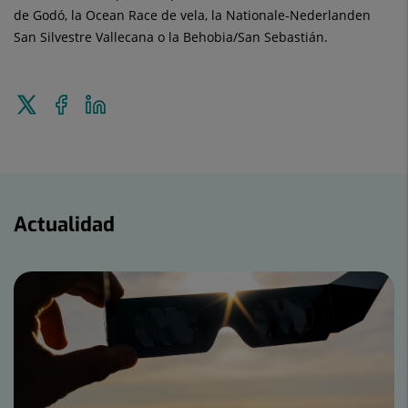
de Godó, la Ocean Race de vela, la Nationale-Nederlanden
San Silvestre Vallecana o la Behobia/San Sebastián.
Enviar
Compartir
Compartir
a
en
en
Twitter
Facebook
Linkedin
Actualidad
Actualidad