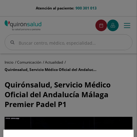
Saltar al contenido
menu-
Atención al paciente:
900 301 013
telefono
menuPedirCita
Pedir
Mi
Togg
Menú
cita
Quirónsalud
navi
Buscar
Buscar
Inicio
Comunicación
Actualidad
Quirónsalud, Servicio Médico Oficial del Andalucía Málaga Premier Padel P1
Quirónsalud,
Servicio
Quirónsalud, Servicio Médico
Médico
Oficial del Andalucía Málaga
Oficial
del
Premier Padel P1
Andalucía
Málaga
Premier
Padel
P1