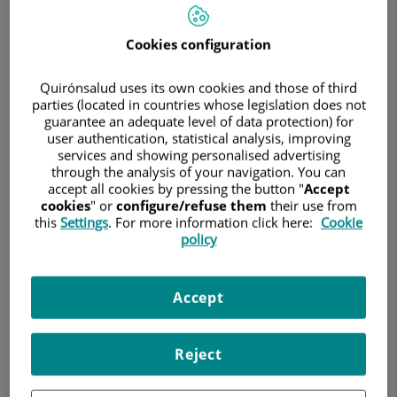
Cookies configuration
Quirónsalud uses its own cookies and those of third
parties (located in countries whose legislation does not
guarantee an adequate level of data protection) for
user authentication, statistical analysis, improving
services and showing personalised advertising
through the analysis of your navigation. You can
accept all cookies by pressing the button "
Accept
cookies
" or
configure/refuse them
their use from
17 de julio de 2026
this
Settings
. For more information click here:
Cookie
policy
QUIRÓNSALUD
El Grupo despliega un dispositivo asistencial para
Accept
acompañar a jugadores y organización durante el torneo,
con el Hospital Quirónsalud Málaga como centro de
referencia.
Reject
El mejor pádel del mundo está presente en Málaga del 11 al
19 de julio con la celebración del Andalucía Málaga Premier