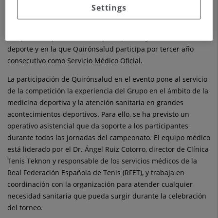
Padel P1, una de las pruebas más destacadas del circuito
Settings
Qatar Airways Premier Padel Tour. El Palacio de Deportes José
María Martín Carpena vuelve a ser el escenario de una
competición que reúne a las principales figuras de este
deporte y en la que Quirónsalud participa por tercer año
consecutivo como Servicio Médico Oficial.
La participación de Quirónsalud en el evento pone al servicio
de la competición la experiencia del Grupo en el ámbito de la
medicina deportiva y la atención sanitaria en grandes
acontecimientos deportivos. Para ello, se ha previsto un
operativo asistencial que da soporte a los participantes
durante todas las jornadas del campeonato. El equipo médico
está liderado por el Dr. Ángel Ruiz Cotorro, director de Clínica
Tenis Teknon y responsable de los servicios médicos de la
Real Federación Española de Tenis (RFET), y trabaja en
coordinación con la organización para atender cualquier
necesidad sanitaria que pueda surgir durante la celebración
del torneo.