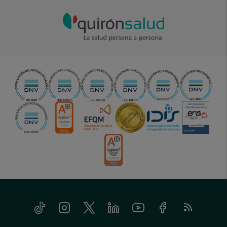
Tiktok
Instagram
Twitter
Linkedin
Youtube
Facebook
Feed
menu-
RSS
social