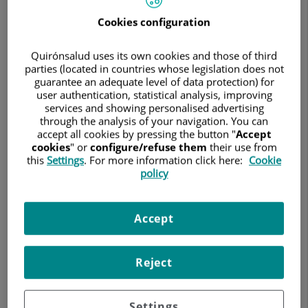
sobre
obesidad
Cookies configuration
y
salud
Quirónsalud uses its own cookies and those of third
metabólica
parties (located in countries whose legislation does not
los
guarantee an adequate level of data protection) for
próximos
user authentication, statistical analysis, improving
1
services and showing personalised advertising
y
through the analysis of your navigation. You can
2
accept all cookies by pressing the button "
Accept
de
cookies
" or
configure/refuse them
their use from
julio
this
Settings
. For more information click here:
Cookie
policy
3 de junio de 2026
Accept
RUBER INTERNACIONAL – CENTRO MÉDICO HABANA
Reject
ENDOCRINOLOGÍA Y NUTRICIÓN
Los próximos 1 y 2 de julio, en horario de 10.00h a 14.00h y de
Settings