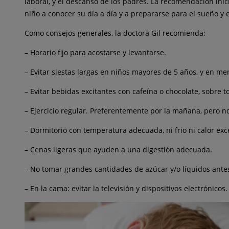
laboral, y el descanso de los padres. La recomendación inic
niño a conocer su día a día y a prepararse para el sueño y e
Como consejos generales, la doctora Gil recomienda:
– Horario fijo para acostarse y levantarse.
– Evitar siestas largas en niños mayores de 5 años, y en me
– Evitar bebidas excitantes con cafeína o chocolate, sobre t
– Ejercicio regular. Preferentemente por la mañana, pero no
– Dormitorio con temperatura adecuada, ni frio ni calor exce
– Cenas ligeras que ayuden a una digestión adecuada.
– No tomar grandes cantidades de azúcar y/o líquidos ante
– En la cama: evitar la televisión y dispositivos electrónico