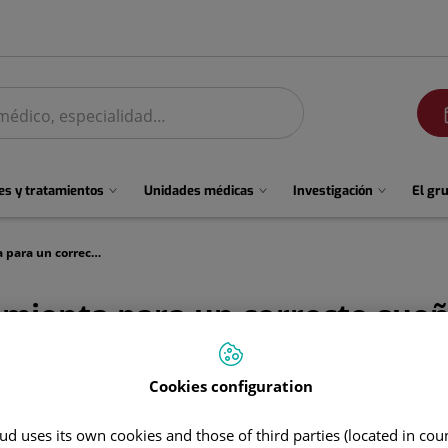
men
s y tratamientos
Unidades médicas
Investigación
El gr
La rutina es la mejor herramienta para un correcto sueño infantil
amienta para un correcto sueñ
Cookies configuration
d uses its own cookies and those of third parties (located in co