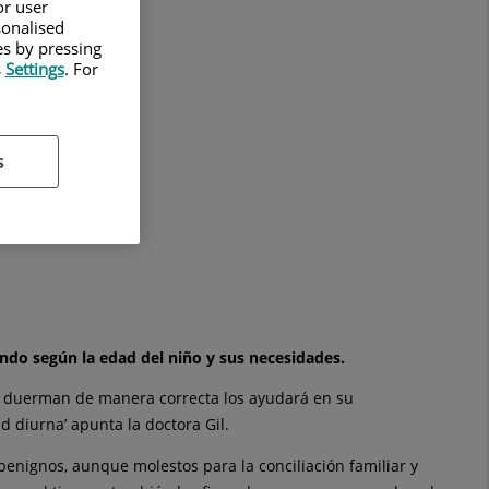
or user
sonalised
es by pressing
s
Settings
. For
s
ndo según la edad del niño y sus necesidades.
os duerman de manera correcta los ayudará en su
 diurna’ apunta la doctora Gil.
benignos, aunque molestos para la conciliación familiar y