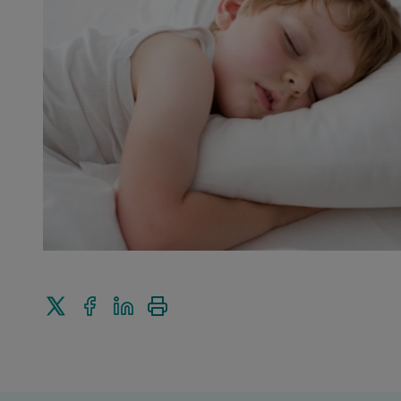
Enviar
Compartir
Compartir
Imprimir
a
en
en
Twitter
Facebook
Linkedin