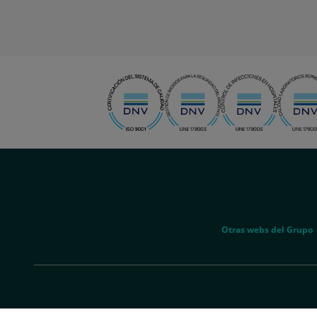
menu-
social
menu-
Otras webs del Grupo
legal