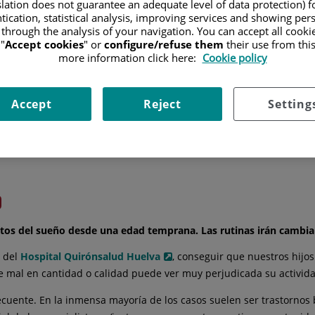
slation does not guarantee an adequate level of data protection) f
tication, statistical analysis, improving services and showing per
 through the analysis of your navigation. You can accept all cooki
"
Accept cookies
" or
configure/refuse them
their use from thi
more information click here:
Cookie policy
Accept
Reject
Setting
tos del sueño desde una edad temprana. Las rutinas irán cambia
a del
Hospital Quirónsalud Huelva
, conseguir que nuestros hij
mal en cantidad o calidad puede ver muy perjudicada su actividad
cuente. En la inmensa mayoría de los casos suelen ser trastornos 