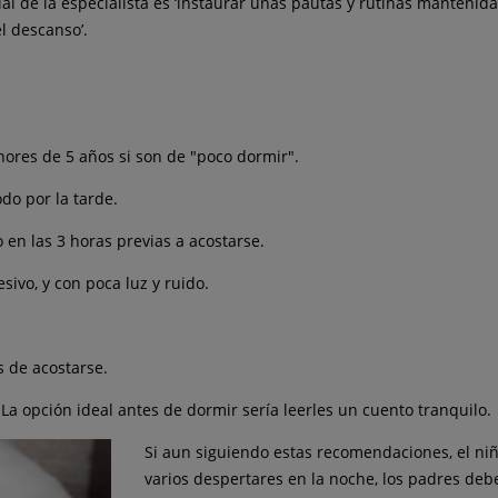
ial de la especialista es ‘instaurar unas pautas y rutinas manteni
l descanso’.
nores de 5 años si son de "poco dormir".
odo por la tarde.
 en las 3 horas previas a acostarse.
sivo, y con poca luz y ruido.
s de acostarse.
s. La opción ideal antes de dormir sería leerles un cuento tranquilo.
Si aun siguiendo estas recomendaciones, el n
varios despertares en la noche, los padres deb