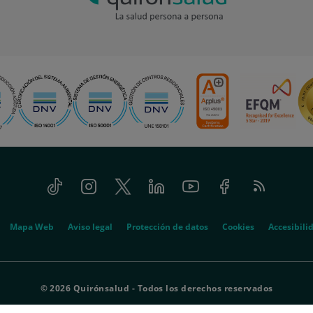
Tiktok
Instagram
Twitter
Linkedin
Youtube
Facebook
Feed
RSS
Mapa Web
Aviso legal
Protección de datos
Cookies
Accesibili
© 2026 Quirónsalud - Todos los derechos reservados