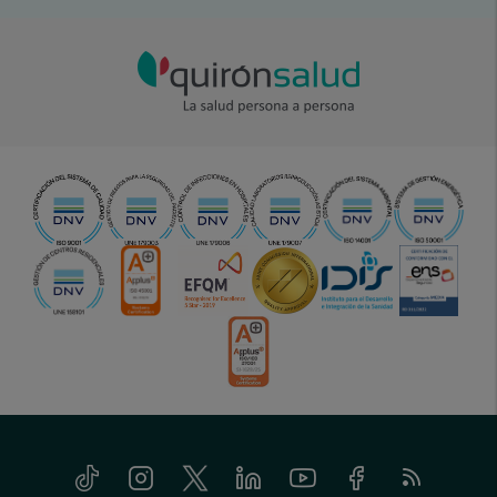
Tiktok
Instagram
Twitter
Linkedin
Youtube
Facebook
Feed
menu-
RSS
social