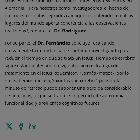
otros estudios similares realizados antes en Nueva York y en
Alemania. "Para nosotros como investigadores, el hecho de
que nuestros datos reproduzcan aquellos obtenidos en otros
lugares del mundo aporta coherencia a las observaciones
Dr. Rodríguez
realizadas", remarca el
.
Dr. Fernández
Por su parte, el
concluye recalcando
nuevamente la importancia de continuar investigando para
reducir el tiempo en que se trata un ictus: ‘Tiempo es cerebro’
sigue estando plenamente vigente como estrategia de
tratamiento en el ictus isquémico". "Es más -matiza-, por lo
que sabemos, incluso, ‘minutos son cerebro’, pues cada
minuto de retraso puede suponer una pérdida considerable
de neuronas, lo que se traduce en pérdida de autonomía,
funcionalidad y problemas cognitivos futuros".
Enviar
Compartir
Compartir
a
en
en
Twitter
Facebook
Linkedin