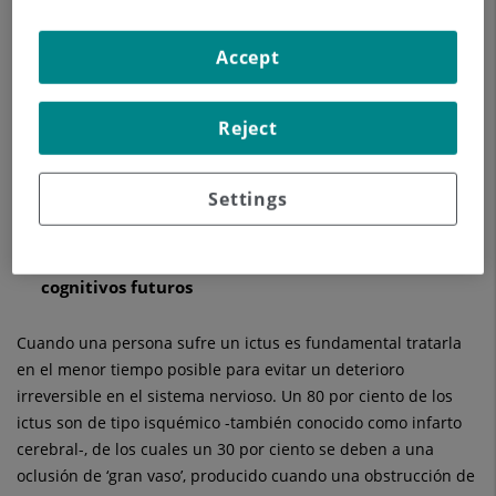
El mejor abordaje para tratar un accidente
cerebrovascular isquémico por oclusión de gran
Accept
vaso es la trombectomía mecánica; la celeridad con
la que se practique determinará su éxito para
evitar daños en el sistema nervioso
Reject
Cada minuto que se pierde para abordar un ictus
Settings
puede suponer una pérdida considerable de tejido
cerebral, lo que se traduce en pérdida de
autonomía, de funcionalidad y problemas
cognitivos futuros
Cuando una persona sufre un ictus es fundamental tratarla
en el menor tiempo posible para evitar un deterioro
irreversible en el sistema nervioso. Un 80 por ciento de los
ictus son de tipo isquémico -también conocido como infarto
cerebral-, de los cuales un 30 por ciento se deben a una
oclusión de ‘gran vaso’, producido cuando una obstrucción de