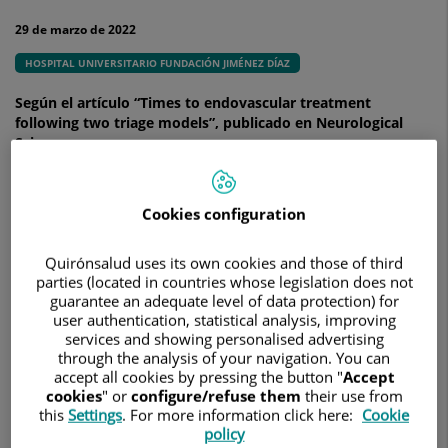
y
eficaz
29 de marzo de 2022
para
tratar
HOSPITAL UNIVERSITARIO FUNDACIÓN JIMÉNEZ DÍAZ
el
ictus
Según el artículo “Times to endovascular treatment
isquémico
following two triage models”, publicado en Neurological
por
Sciences
oclusión
de
gran
Cookies configuration
vaso
Quirónsalud uses its own cookies and those of third
parties (located in countries whose legislation does not
guarantee an adequate level of data protection) for
user authentication, statistical analysis, improving
services and showing personalised advertising
through the analysis of your navigation. You can
accept all cookies by pressing the button "
Accept
cookies
" or
configure/refuse them
their use from
this
Settings
. For more information click here:
Cookie
policy