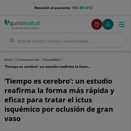
Saltar al contenido
menu-
Atención al paciente:
900 301 013
telefono
menuPedirCita
Pedir
Mi
Togg
Menú
cita
Quirónsalud
navi
Buscar
Buscar
Inicio
Comunicación
Actualidad
‘Tiempo es cerebro’: un estudio reafirma la forma más rápida y eficaz para tratar el ictus isquémico por oclusión de gran vaso
‘Tiempo
es
‘Tiempo es cerebro’: un estudio
cerebro’:
reafirma la forma más rápida y
un
estudio
eficaz para tratar el ictus
reafirma
isquémico por oclusión de gran
la
forma
vaso
más
rápida