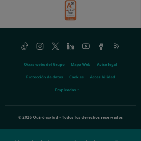
Tiktok
Instagram
Twitter
Linkedin
Youtube
Facebook
Feed
menu-
RSS
social
menu-
Otras webs del Grupo
Mapa Web
Aviso legal
legal
Protección de datos
Cookies
Accesibilidad
menu-
Empleados
empleados
© 2026 Quirónsalud - Todos los derechos reservados