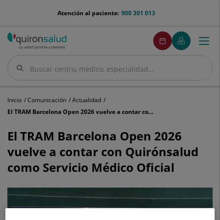
Saltar al contenido
menu-
Atención al paciente:
900 301 013
telefono
menuPedirCita
Pedir
Mi
Togg
Menú
cita
Quirónsalud
navi
Buscar
Buscar
Inicio
Comunicación
Actualidad
El TRAM Barcelona Open 2026 vuelve a contar con Quirónsalud como Servicio Médico Oficial
El
TRAM
El TRAM Barcelona Open 2026
Barcelona
vuelve a contar con Quirónsalud
Open
2026
como Servicio Médico Oficial
vuelve
a
contar
con
Quirónsalud