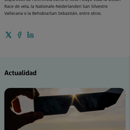
Race de vela, la Nationale-Nederlanden San Silvestre
Vallecana o la Behobia/San Sebastián, entre otros.
Enviar
Compartir
Compartir
a
en
en
Twitter
Facebook
Linkedin
Actualidad
Actualidad