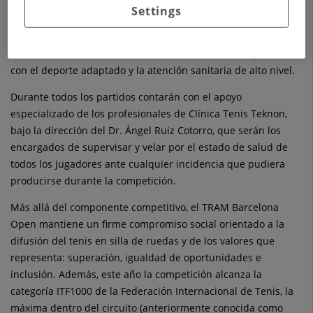
reuniendo a algunos de los mejores jugadores del mundo de
Settings
la especialidad. Para garantizar la máxima calidad asistencial
durante la competición, contará un año más con Quirónsalud
como Servicio Médico Oficial, reforzando así su compromiso
con el deporte adaptado y la atención sanitaria de alto nivel.
Durante todos los partidos contarán con el apoyo
especializado de los profesionales de Clínica Tenis Teknon,
bajo la dirección del Dr. Ángel Ruiz Cotorro, que serán los
encargados de supervisar y velar por el estado de salud de
todos los jugadores ante cualquier incidencia que pudiera
producirse durante la competición.
Más allá del componente competitivo, el TRAM Barcelona
Open mantiene un firme compromiso social orientado a la
difusión del tenis en silla de ruedas y de los valores que
representa: superación, igualdad de oportunidades e
inclusión. Además, este año la competición alcanza la
categoría ITF1000 de la Federación Internacional de Tenis, la
máxima dentro del circuito (anteriormente conocida como