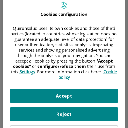
como
Servicio
Médico
Cookies configuration
Oficial
Quirónsalud uses its own cookies and those of third
parties (located in countries whose legislation does not
guarantee an adequate level of data protection) for
user authentication, statistical analysis, improving
services and showing personalised advertising
through the analysis of your navigation. You can
accept all cookies by pressing the button "
Accept
cookies
" or
configure/refuse them
their use from
25 de mayo de 2026
this
Settings
. For more information click here:
Cookie
policy
QUIRÓNSALUD
El torneo internacional de tenis en silla de ruedas reunirá en
Barcelona a los mejores jugadores del mundo, del 27 al 30
Accept
de mayo
El TRAM Barcelona Open, torneo internacional de tenis en
Reject
silla de ruedas, celebrará su novena edición del 27 al 30 de
mayo en las instalaciones del Real Club de Polo de Barcelona,