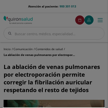
Saltar al contenido
menu-
Atención al paciente:
900 301 013
telefono
menuPedirCita
Pedir
Mi
Togg
Menú
cita
Quirónsalud
navi
Buscar
Buscar
Inicio
Comunicación
Contenidos de salud
La ablación de venas pulmonares por electroporación permite corregir la fibrilación auricular respetando el resto de tejidos
La
ablación
La ablación de venas pulmonares
de
por electroporación permite
venas
pulmonares
corregir la fibrilación auricular
por
respetando el resto de tejidos
electroporación
permite
corregir
la