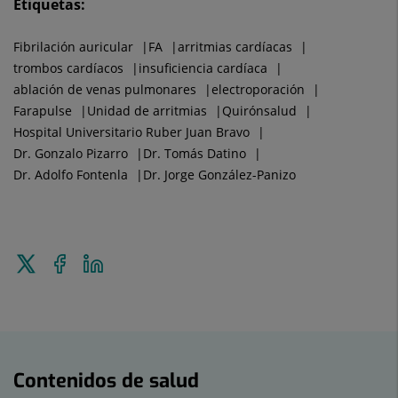
Etiquetas:
Fibrilación auricular
FA
arritmias cardíacas
trombos cardíacos
insuficiencia cardíaca
ablación de venas pulmonares
electroporación
Farapulse
Unidad de arritmias
Quirónsalud
Hospital Universitario Ruber Juan Bravo
Dr. Gonzalo Pizarro
Dr. Tomás Datino
Dr. Adolfo Fontenla
Dr. Jorge González-Panizo
Enviar
Compartir
Compartir
a
en
en
Twitter
Facebook
Linkedin
Contenidos
de
Contenidos de salud