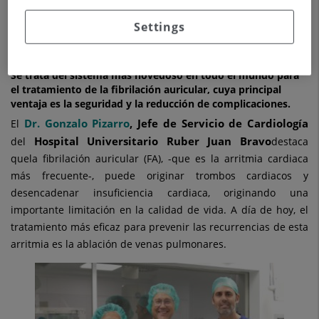
3 de octubre de 2024
Settings
HOSPITAL UNIVERSITARIO RUBER JUAN BRAVO
CARDIOLOGÍA
Se trata del sistema más novedoso en todo el mundo para
el tratamiento de la fibrilación auricular, cuya principal
ventaja es la seguridad y la reducción de complicaciones.
Dr. Gonzalo Pizarro
, Jefe de Servicio de Cardiología
El
Hospital Universitario Ruber Juan Bravo
del
destaca
quela fibrilación auricular (FA), -que es la arritmia cardiaca
más frecuente-, puede originar trombos cardiacos y
desencadenar insuficiencia cardiaca, originando una
importante limitación en la calidad de vida. A día de hoy, el
tratamiento más eficaz para prevenir las recurrencias de esta
arritmia es la ablación de venas pulmonares.