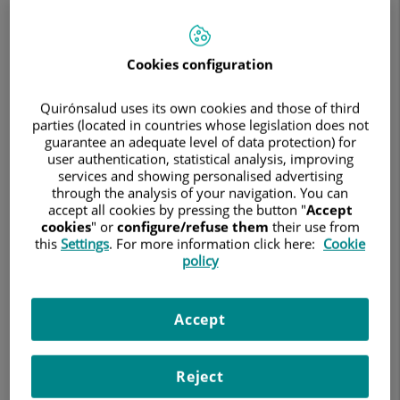
fibrilación
auricular
respetando
el
Cookies configuration
resto
de
Quirónsalud uses its own cookies and those of third
tejidos
parties (located in countries whose legislation does not
guarantee an adequate level of data protection) for
user authentication, statistical analysis, improving
services and showing personalised advertising
through the analysis of your navigation. You can
accept all cookies by pressing the button "
Accept
cookies
" or
configure/refuse them
their use from
this
Settings
. For more information click here:
Cookie
policy
Accept
Reject