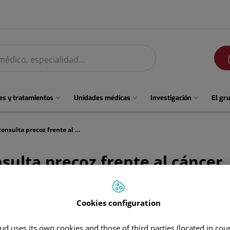
men
s y tratamientos
Unidades médicas
Investigación
El gr
Cribados, prevención y consulta precoz frente al cáncer
sulta precoz frente al cáncer
Cookies configuration
d uses its own cookies and those of third parties (located in co