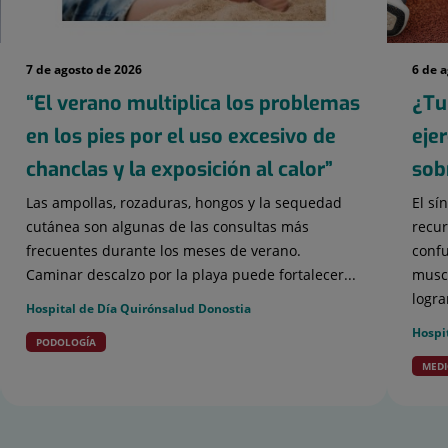
7 de agosto de 2026
6 de 
“El verano multiplica los problemas
¿Tu
en los pies por el uso excesivo de
eje
chanclas y la exposición al calor”
sob
Las ampollas, rozaduras, hongos y la sequedad
El sí
cutánea son algunas de las consultas más
recur
frecuentes durante los meses de verano.
confu
Caminar descalzo por la playa puede fortalecer...
muscu
lograr
Hospital de Día Quirónsalud Donostia
Hospi
PODOLOGÍA
MEDI