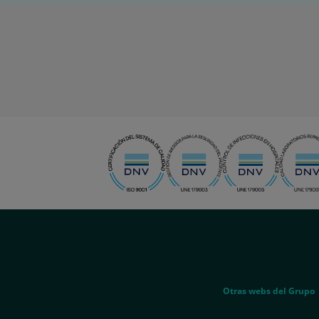
menu-
social
menu-
Otras webs del Grupo
legal