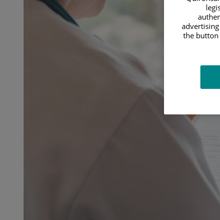
legi
authen
advertising
the button 