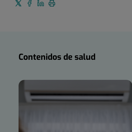
Enviar
Compartir
Compartir
Imprimir
a
en
en
Twitter
Facebook
Linkedin
Contenidos
de
salud
Contenidos de salud