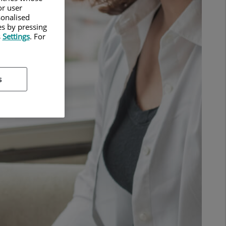
or user
sonalised
es by pressing
s
Settings
. For
s