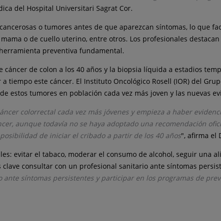
dica del Hospital Universitari Sagrat Cor.
cancerosas o tumores antes de que aparezcan síntomas, lo que faci
 mama o de cuello uterino, entre otros. Los profesionales destacan 
a herramienta preventiva fundamental.
 de cáncer de colon a los 40 años y la biopsia líquida a estadios tem
a tiempo este cáncer. El Instituto Oncológico Rosell (IOR) del 
o de estos tumores en población cada vez más joven y las nuevas ev
cer colorrectal cada vez más jóvenes y empieza a haber evidencias
áncer, aunque todavía no se haya adoptado una recomendación ofici
osibilidad de iniciar el cribado a partir de los 40 años
", afirma el 
s: evitar el tabaco, moderar el consumo de alcohol, seguir una ali
es clave consultar con un profesional sanitario ante síntomas persi
o ante síntomas persistentes y participar en los programas de pr