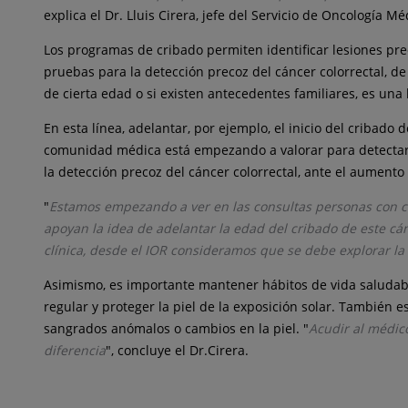
explica el Dr. Lluis Cirera, jefe del Servicio de Oncología Mé
Los programas de cribado permiten identificar lesiones pre
pruebas para la detección precoz del cáncer colorrectal, de
de cierta edad o si existen antecedentes familiares, es un
En esta línea, adelantar, por ejemplo, el inicio del cribado
comunidad médica está empezando a valorar para detectar 
la detección precoz del cáncer colorrectal, ante el aument
"
Estamos empezando a ver en las consultas personas con cán
apoyan la idea de adelantar la edad del cribado de este c
clínica, desde el IOR consideramos que se debe explorar la p
Asimismo, es importante mantener hábitos de vida saludable
regular y proteger la piel de la exposición solar. También 
sangrados anómalos o cambios en la piel. "
Acudir al médic
diferencia
", concluye el Dr.Cirera.