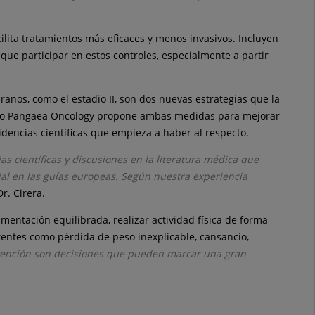
lita tratamientos más eficaces y menos invasivos. Incluyen
que participar en estos controles, especialmente a partir
pranos, como el estadio II, son dos nuevas estrategias que la
Grupo Pangaea Oncology propone ambas medidas para mejorar
idencias científicas que empieza a haber al respecto.
 científicas y discusiones en la literatura médica que
al en las guías europeas. Según nuestra experiencia
Dr. Cirera.
mentación equilibrada, realizar actividad física de forma
stentes como pérdida de peso inexplicable, cansancio,
evención son decisiones que pueden marcar una gran