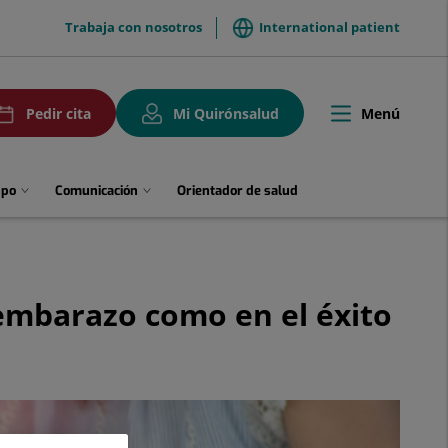
menuTop
Trabaja con nosotros
International patient
uPedirCita
Menú
Pedir cita
Mi Quirónsalud
Toggle
navigation
upo
Comunicación
Orientador de salud
 embarazo como en el éxito