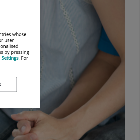
untries whose
or user
sonalised
es by pressing
s
Settings
. For
s