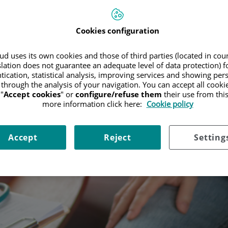
Cookies configuration
d uses its own cookies and those of third parties (located in co
slation does not guarantee an adequate level of data protection) f
tication, statistical analysis, improving services and showing per
 through the analysis of your navigation. You can accept all cooki
"
Accept cookies
" or
configure/refuse them
their use from thi
more information click here:
Cookie policy
Accept
Reject
Setting