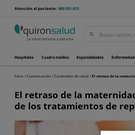
Saltar al contenido
menu-
Atención al paciente:
900 301 013
telefono
Buscar
Buscar
menuPrincipal
Hospitales
Cuadro médico
Especialidades
Enfermedade
Inicio
Comunicación
Contenidos de salud
El
retraso
El retraso de la maternida
de
la
de los tratamientos de rep
maternidad
afecta
tanto
para
lograr