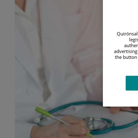
un
embarazo
como
en
el
éxito
Quirónsalu
de
legi
los
authen
advertising
tratamientos
the button 
de
reproducción
asistida