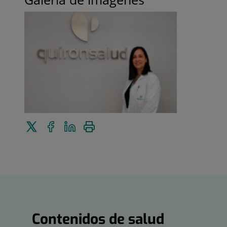
Enviar
Compartir
Compartir
Imprimir
a
en
en
Twitter
Facebook
Linkedin
Contenidos
de
salud
Contenidos de salud