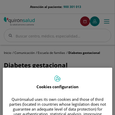
Saltar al contenido
menu-
Atención al paciente:
900 301 013
telefono
menuPedirCita
Pedir
Mi
Togg
Menú
cita
Quirónsalud
navi
Buscar
Buscar
Inicio
Comunicación
Escuela de familias
Diabetes gestacional
Diabetes gestacional
Cookies configuration
Quirónsalud uses its own cookies and those of third
parties (located in countries whose legislation does not
guarantee an adequate level of data protection) for
user authentication, statistical analysis, improving