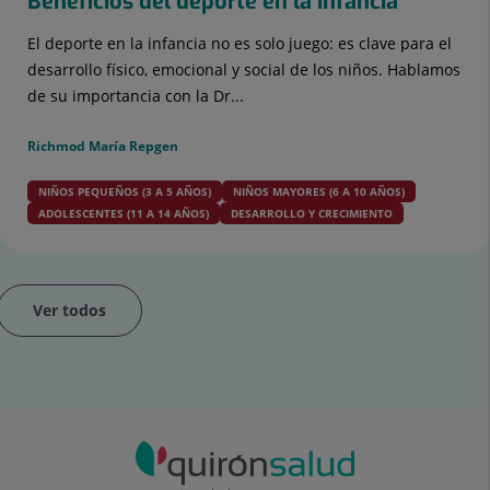
Beneficios del deporte en la infancia
El deporte en la infancia no es solo juego: es clave para el
desarrollo físico, emocional y social de los niños. Hablamos
de su importancia con la Dr...
Richmod María Repgen
NIÑOS PEQUEÑOS (3 A 5 AÑOS)
NIÑOS MAYORES (6 A 10 AÑOS)
ADOLESCENTES (11 A 14 AÑOS)
DESARROLLO Y CRECIMIENTO
Ver todos
apositiva