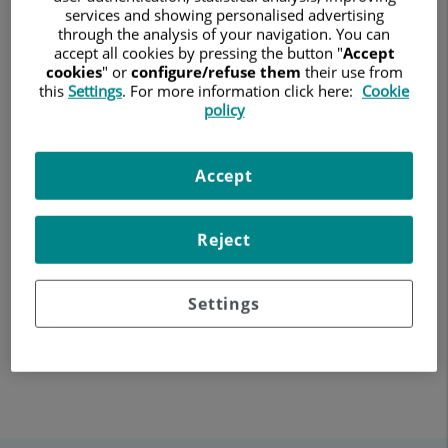
services and showing personalised advertising
through the analysis of your navigation. You can
accept all cookies by pressing the button "
Accept
cookies
" or
configure/refuse them
their use from
20 de diciembre de 2024
this
Settings
. For more information click here:
Cookie
EMBARAZO - SEGUNDO TRIMESTRE
EMBARAZO, PARTO Y POSTPARTO
policy
ALIMENTACIÓN
La diabetes gestacional es la complicación metabólica más
Accept
frecuente en el embarazo.
El doctor José Alberto Rodríguez, del Servicio de Ginecología y
Reject
Obstetricia del Hospital Universitario Quirónsalud Madrid,
explica por qué ocurre, cómo se controla y qué hacer para
que salga todo bien.
Settings
Enviar
Compartir
Compartir
a
en
en
Twitter
Facebook
Linkedin