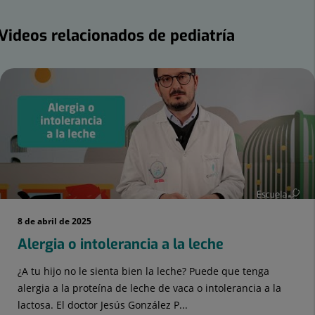
ideos
Videos relacionados de pediatría
elacionados
e
mero
ediatría
apositivas:
8 de abril de 2025
Alergia o intolerancia a la leche
¿A tu hijo no le sienta bien la leche? Puede que tenga
alergia a la proteína de leche de vaca o intolerancia a la
lactosa. El doctor Jesús González P...