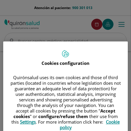
Saltar al contenido
menu-
Atención al paciente:
900 301 013
telefono
menuPedirCita
Pedir
Mi
Togg
Menú
cita
Quirónsalud
navi
Buscar
Buscar
Inicio
Comunicación
Eventos
Cookies configuration
Aula de Salud: el papel de la endoscopia en las enfermedades digestivas
Quirónsalud uses its own cookies and those of third
Aula
Aula de Salud: el papel de la
parties (located in countries whose legislation does not
de
guarantee an adequate level of data protection) for
endoscopia en las enfermedades
Salud:
user authentication, statistical analysis, improving
el
digestivas
services and showing personalised advertising
papel
through the analysis of your navigation. You can
de
accept all cookies by pressing the button "
Accept
11 de junio de 2026
la
cookies
" or
configure/refuse them
their use from
endoscopia
this
Settings
. For more information click here:
Cookie
en
policy