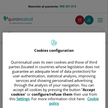
Saltar al contenido
menu-
Atención al paciente:
900 301 013
telefono
menuPedirCita
Pedir
Mi
Togg
Menú
cita
Quirónsalud
navi
Buscar
Buscar
Inicio
Comunicación
Eventos
Cookies configuration
Evaluación de la capacidad mental: Proteger o respetar (Webinar)
Quirónsalud uses its own cookies and those of third
Evaluación
parties (located in countries whose legislation does not
Evaluación de la capacidad
de
guarantee an adequate level of data protection) for
mental: Proteger o respetar
la
user authentication, statistical analysis, improving
capacidad
(Webinar)
services and showing personalised advertising
mental:
through the analysis of your navigation. You can
Proteger
accept all cookies by pressing the button "
Accept
13 de diciembre de 2023
o
cookies
" or
configure/refuse them
their use from
this
Settings
. For more information click here:
Cookie
respetar
policy
(Webinar)