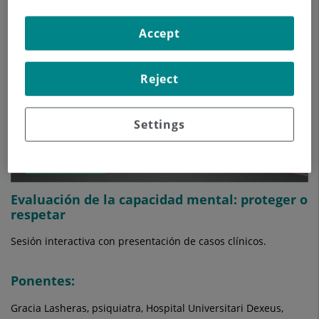
Accept
Reject
Settings
Evaluación de la capacidad mental: proteger o
respetar
Sesión interactiva con presentación de casos clínicos.
Ponentes:
Gracia Lasheras, psiquiatra, Hospital Universitari Dexeus,