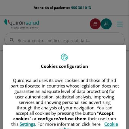
Saltar al contenido
menu-
Atención al paciente:
900 301 013
telefono
menuPedirCita
Pedir
Mi
Togg
Menú
cita
Quirónsalud
navi
Buscar
Buscar
Inicio
Comunicación
Eventos
Cookies configuration
III Curso de Cirugía Menor para Médicos de Atención Primaria
III
Quirónsalud uses its own cookies and those of third
III Curso de Cirugía Menor para
Curso
parties (located in countries whose legislation does not
Médicos de Atención Primaria
de
guarantee an adequate level of data protection) for
Cirugía
user authentication, statistical analysis, improving
Menor
services and showing personalised advertising
19 de junio de 2025
para
through the analysis of your navigation. You can
Médicos
accept all cookies by pressing the button "
Accept
de
cookies
" or
configure/refuse them
their use from
Atención
this
Settings
. For more information click here:
Cookie