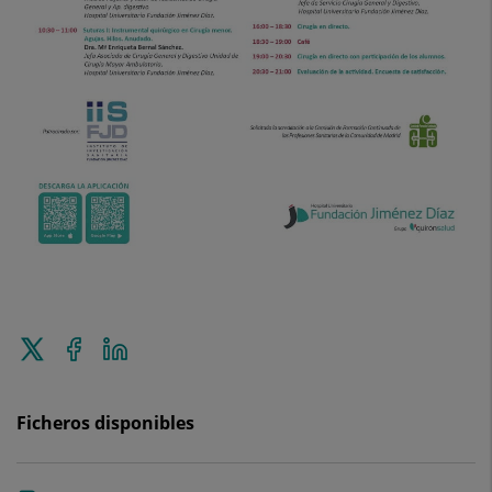
Enviar
Compartir
Compartir
a
en
en
Twitter
Facebook
Linkedin
Ficheros disponibles