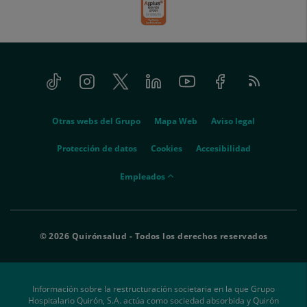
Tiktok
Instagram
Twitter
Linkedin
Youtube
Facebook
Feed
menu-
RSS
social
menu-
Otras webs del Grupo
Mapa Web
Aviso legal
legal
Protección de datos
Cookies
Accesibilidad
menu-
Empleados
empleados
© 2026 Quirónsalud - Todos los derechos reservados
Información sobre la restructuración societaria en la que Grupo
Hospitalario Quirón, S.A. actúa como sociedad absorbida y Quirón