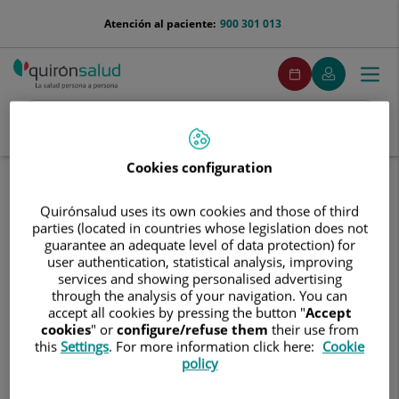
Saltar al contenido
menu-
Atención al paciente:
900 301 013
telefono
menuPedirCita
Pedir
Mi
Togg
Menú
cita
Quirónsalud
navi
Buscar
Buscar
Cookies configuration
Inicio
Comunicación
Eventos
Webinar de Medicina Preventiva
Quirónsalud uses its own cookies and those of third
Webinar
parties (located in countries whose legislation does not
Webinar de Medicina Preventiva
de
guarantee an adequate level of data protection) for
Medicina
user authentication, statistical analysis, improving
Preventiva
24 de junio de 2026
services and showing personalised advertising
through the analysis of your navigation. You can
Inmunización del paciente crónico como herramienta.
accept all cookies by pressing the button "
Accept
cookies
" or
configure/refuse them
their use from
Vacunando para mejorar la calidad de vida.
this
Settings
. For more information click here:
Cookie
policy
Dra. Helena Moza Morinigo. Servicio de Medicina Preventiva
de FJD