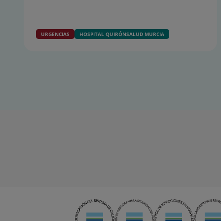
URGENCIAS
HOSPITAL QUIRÓNSALUD MURCIA
Diapositiva
1
de
15