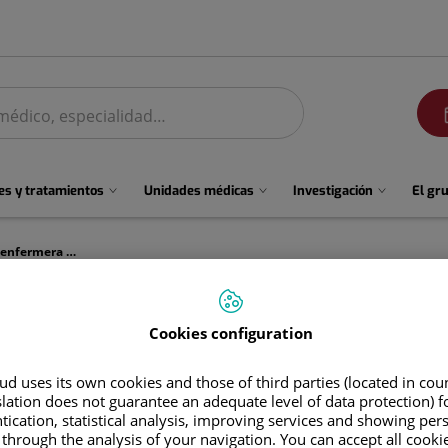
men
s y tratamientos
Unidades médicas
Investigación
El gr
#ADN Quirónsalud: Lorena Carballo, enfermera perfusionista
Carballo, enfermera perfusio
Cookies configuration
d uses its own cookies and those of third parties (located in co
slation does not guarantee an adequate level of data protection) f
tication, statistical analysis, improving services and showing per
 through the analysis of your navigation. You can accept all cooki