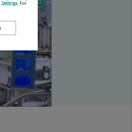
s
Settings
. For
s