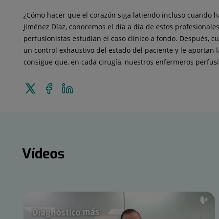
¿Cómo hacer que el corazón siga latiendo incluso cuando h
Jiménez Díaz, conocemos el día a día de estos profesionales
perfusionistas estudian el caso clínico a fondo. Después, 
un control exhaustivo del estado del paciente y le aporta
consigue que, en cada cirugía, nuestros enfermeros perfusi
Enviar
Compartir
Compartir
a
en
en
Twitter
Facebook
Linkedin
Vídeos
Vídeos
Número
de
diapositivas: