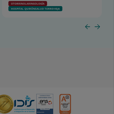
OTORRINOLARINGOLOGÍA
HOSPITAL QUIRÓNSALUD TORREVIEJA
Diapo
Dia
anter
sig