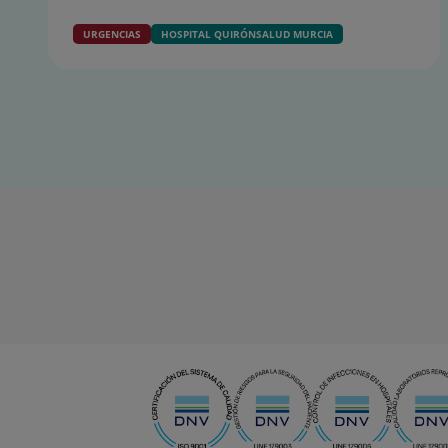
URGENCIAS
HOSPITAL QUIRÓNSALUD MURCIA
Diapositiva
1
de
15