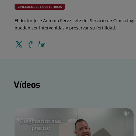
GINECOLOGÍA Y OBSTETRICIA
El doctor José Antonio Pérez, jefe del Servicio de Ginecolog
pueden ser intervenidas y preservar su fertilidad.
Enviar
Compartir
Compartir
a
en
en
Twitter
Facebook
Linkedin
Vídeos
Vídeos
Número
de
diapositivas:
15