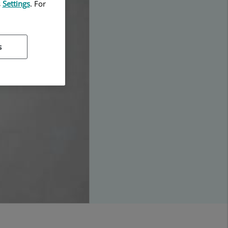
s
Settings
. For
s