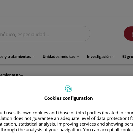
men
s y tratamientos
Unidades médicas
Investigación
El gr
Endometriosis y cirugía robótica: tratamiento preciso y preservación de la fertilidad
bótica: tratamiento preciso y 
Cookies configuration
d uses its own cookies and those of third parties (located in co
slation does not guarantee an adequate level of data protection) f
tication, statistical analysis, improving services and showing per
 through the analysis of your navigation. You can accept all cooki