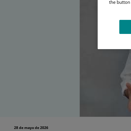
preservación
the button 
de
la
fertilidad
28 de mayo de 2026