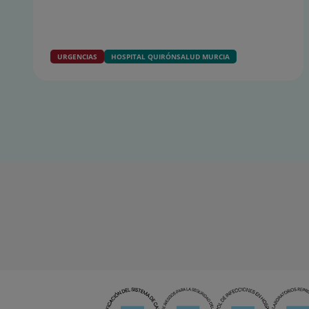
URGENCIAS
HOSPITAL QUIRÓNSALUD MURCIA
Diapositiva
1
de
15