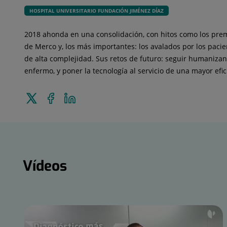
HOSPITAL UNIVERSITARIO FUNDACIÓN JIMÉNEZ DÍAZ
2018 ahonda en una consolidación, con hitos como los premio
de Merco y, los más importantes: los avalados por los pacie
de alta complejidad. Sus retos de futuro: seguir humanizan
enfermo, y poner la tecnología al servicio de una mayor efic
Enviar
Compartir
Compartir
a
en
en
Twitter
Facebook
Linkedin
Vídeos
Vídeos
Número
de