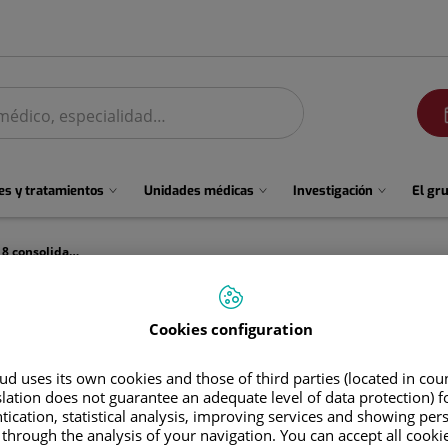
men
s y tratamientos
Unidades médicas
Investigación
El gr
La Fundación Jiménez Díaz cierra 2018 consolidando su liderazgo en la sanidad madrileña
cierra 2018 consolidando su l
Cookies configuration
d uses its own cookies and those of third parties (located in co
slation does not guarantee an adequate level of data protection) f
tication, statistical analysis, improving services and showing per
 through the analysis of your navigation. You can accept all cooki