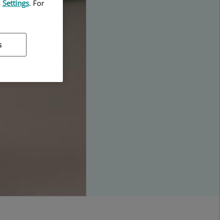
s
Settings
. For
s