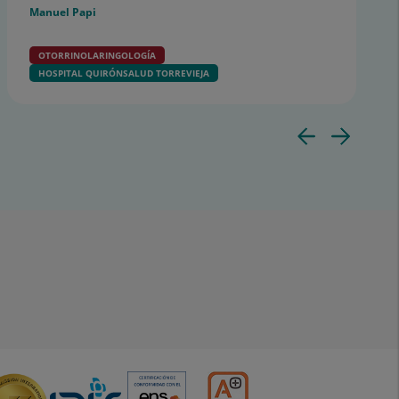
Manuel Papi
OTORRINOLARINGOLOGÍA
HOSPITAL QUIRÓNSALUD TORREVIEJA
Diapo
Dia
anter
sig