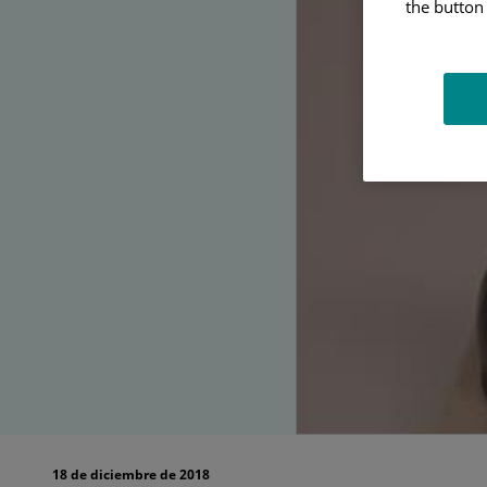
su
the button 
liderazgo
en
la
sanidad
madrileña
18 de diciembre de 2018