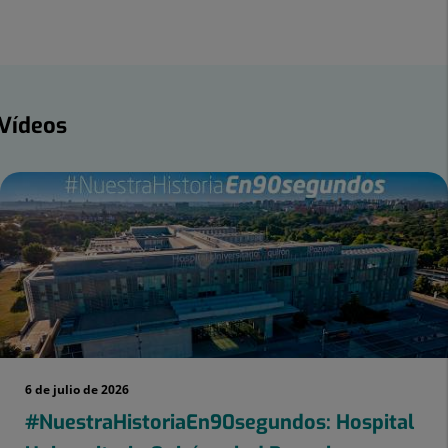
Twitter
Facebook
Linkedin
ídeos
Vídeos
mero
apositivas:
6 de julio de 2026
#NuestraHistoriaEn90segundos: Hospital