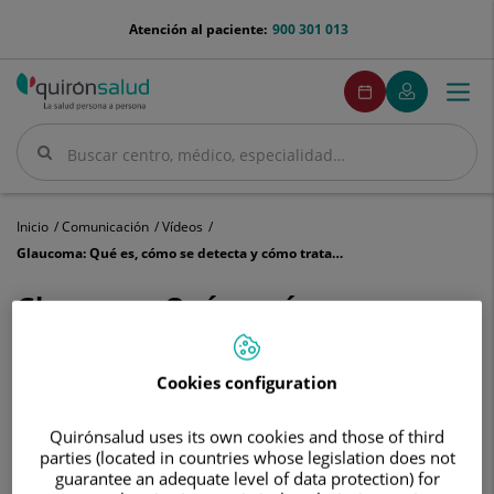
Saltar al contenido
menu-
Atención al paciente:
900 301 013
telefono
menuPedirCita
Pedir
Mi
Togg
Menú
cita
Quirónsalud
navi
Buscar
Buscar
Inicio
Comunicación
Vídeos
Glaucoma: Qué es, cómo se detecta y cómo tratarlo
Glaucoma: Qué es, cómo se
detecta y cómo tratarlo
Cookies configuration
Quirónsalud uses its own cookies and those of third
parties (located in countries whose legislation does not
guarantee an adequate level of data protection) for