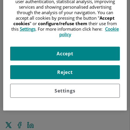
user authentication, statistical analysis, improving
services and showing personalised advertising
through the analysis of your navigation. You can
accept all cookies by pressing the button "
Accept
cookies
" or
configure/refuse them
their use from
this
Settings
. For more information click here:
Cookie
policy
12 de marzo de 2026
OFTALMOLOGÍA
HOSPITAL QUIRÓNSALUD COSTA ADEJE
Accept
El glaucoma es una enfermedad ocular silenciosa que puede
provocar ceguera irreversible si no se detecta y trata a
Reject
tiempo. El doctor Patricio Adúriz, oftalmólogo del Hospital
Quirónsalud Costa Adeje, aconseja realizar revisiones a partir
de los 40 años e para poder detectar la enfermedad en sus
Settings
primeras fases, ya que el glaucoma suele evolucionar sin
presentar síntomas evidentes.
Enviar
Compartir
Compartir
a
en
en