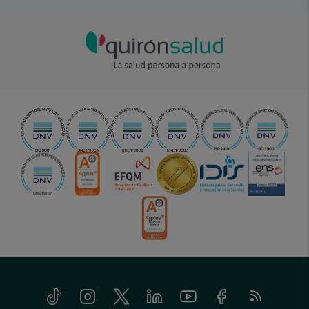
Tiktok
Instagram
Twitter
Linkedin
Youtube
Facebook
Feed
menu-
RSS
social