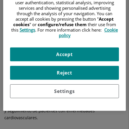
user authentication, statistical analysis, improving
services and showing personalised advertising
through the analysis of your navigation. You can
accept all cookies by pressing the button "
Accept
cookies
" or
configure/refuse them
their use from
this
Settings
. For more information click here:
Cookie
policy
25 de mayo de 2026
Accept
CARDIOLOGÍA
HOSPITAL QUIRÓNSALUD MURCIA
El doctor Matías Pérez-Paredes
, jefe del Servicio de
Reject
Cardiología del Hospital Quirónsalud Mucia, describe las
diferentes áreas de la cardiología clínica, intervencionista y
de imagen cardíaca, así como su organización en unidades
Settings
específicas, lo que permite a este servicio ofrecer una
atención continuada en prevención, diagnóstico, tratamiento
y seguimiento de pacientes con enfermedades
cardiovasculares.