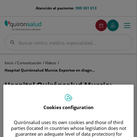
Saltar al contenido
menu-
Atención al paciente:
900 301 013
telefono
menuPedirCita
Pedir
Mi
Togg
Menú
cita
Quirónsalud
navi
Buscar
Buscar
Inicio
Comunicación
Vídeos
Hospital Quirónsalud Murcia: Expertos en diagnóstico y tratamiento cardiovascular
Hospital Quirónsalud Murcia:
Expertos en diagnóstico y
tratamiento cardiovascular
Cookies configuration
Quirónsalud uses its own cookies and those of third
parties (located in countries whose legislation does not
guarantee an adequate level of data protection) for