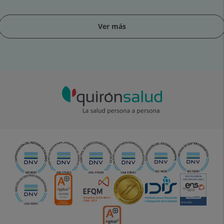
Ver más
apositiva