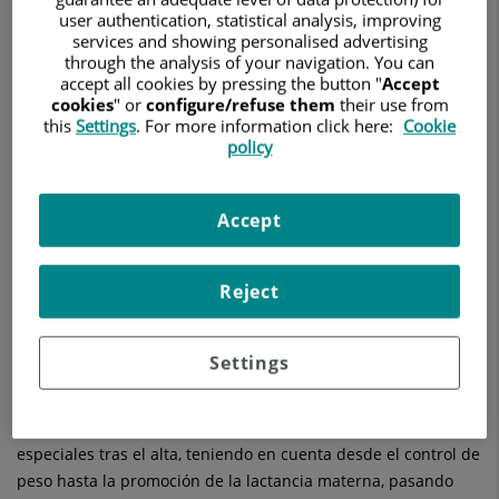
user authentication, statistical analysis, improving
services and showing personalised advertising
through the analysis of your navigation. You can
accept all cookies by pressing the button "
Accept
cookies
" or
configure/refuse them
their use from
this
Settings
. For more information click here:
Cookie
policy
17 de junio de 2025
HOSPITAL UNIVERSITARIO INFANTA ELENA
Accept
En el Día Mundial de la Seguridad del Paciente, el Hospital
Reject
Universitario Infanta Elena destaca el papel esencial de la
Consulta de Enfermería de Neonatos. Esta es un pilar
fundamental del hospital para garantizar el bienestar del
Settings
recién nacido y su familia tras el alta hospitalaria. Así, nació
con el objetivo de ofrecer un seguimiento clínico y educativo a
los bebés que presentan factores de riesgo o necesidades
especiales tras el alta, teniendo en cuenta desde el control de
peso hasta la promoción de la lactancia materna, pasando