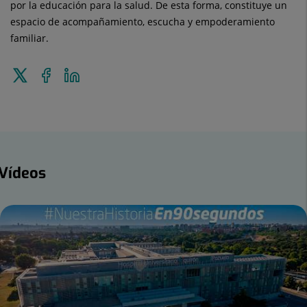
por la educación para la salud. De esta forma, constituye un
espacio de acompañamiento, escucha y empoderamiento
familiar.
Enviar
Compartir
Compartir
a
en
en
Twitter
Facebook
Linkedin
ídeos
Vídeos
mero
apositivas: