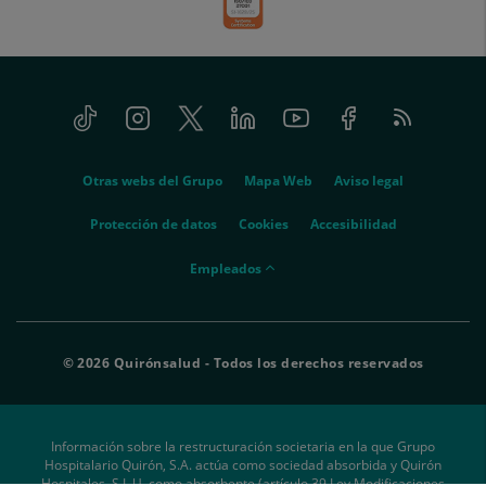
Tiktok
Instagram
Twitter
Linkedin
Youtube
Facebook
Feed
menu-
RSS
social
menu-
Otras webs del Grupo
Mapa Web
Aviso legal
legal
Protección de datos
Cookies
Accesibilidad
menu-
Empleados
empleados
© 2026 Quirónsalud - Todos los derechos reservados
Información sobre la restructuración societaria en la que Grupo
Hospitalario Quirón, S.A. actúa como sociedad absorbida y Quirón
Hospitales, S.L.U. como absorbente (artículo 39 Ley Modificaciones