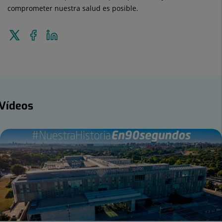
comprometer nuestra salud es posible.
Enviar
Compartir
Compartir
a
en
en
Twitter
Facebook
Linkedin
ídeos
Vídeos
mero
apositivas: