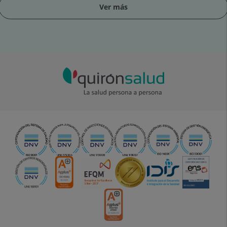
Ver más
apositiva