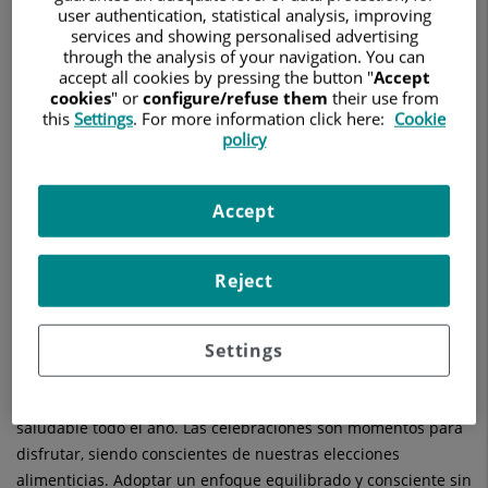
user authentication, statistical analysis, improving
services and showing personalised advertising
through the analysis of your navigation. You can
accept all cookies by pressing the button "
Accept
cookies
" or
configure/refuse them
their use from
this
Settings
. For more information click here:
Cookie
policy
Accept
19 de diciembre de 2024
ENDOCRINOLOGÍA Y NUTRICIÓN
HOSPITAL RUBER INTERNACIONAL
Reject
La doctora Susana Monereo Megías, del equipo de
Endocrinología y Nutrición del Hospital Ruber Internacional,
comparte consejos prácticos para disfrutar de las
Settings
celebraciones sin descuidar el bienestar, recordando que el
equilibrio y la conciencia alimentaria son claves para una vida
saludable todo el año. Las celebraciones son momentos para
disfrutar, siendo conscientes de nuestras elecciones
alimenticias. Adoptar un enfoque equilibrado y consciente sin