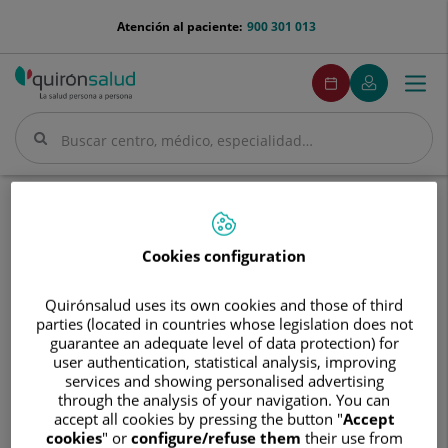
Saltar al contenido
menu-
Atención al paciente:
900 301 013
telefono
menuPedirCita
Pedir
Mi
Togg
Menú
cita
Quirónsalud
navi
Buscar
Buscar
Inicio
Cuadro médico
Alejandra Reolid Pérez
Cookies configuration
Quirónsalud uses its own cookies and those of third
Alejandra
parties (located in countries whose legislation does not
Reolid
guarantee an adequate level of data protection) for
Pérez
user authentication, statistical analysis, improving
Alejandra
Reolid Pérez
services and showing personalised advertising
through the analysis of your navigation. You can
FACULTATIVO ESPECIALISTA DERMATOLOGÍA
accept all cookies by pressing the button "
Accept
cookies
" or
configure/refuse them
their use from