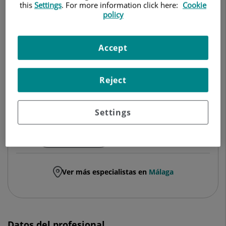
this
Settings
. For more information click here:
Cookie
policy
PEDIATRÍA Y SUS ÁREAS ESPECÍFICAS
Pedir cita
Accept
Reject
Hospital Quirónsalud Málaga
Avda. Imperio Argentina, 1
Settings
29004 Málaga
951 940 000
Ver más especialistas en
Málaga
Datos del profesional