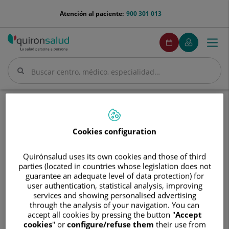
Saltar al contenido
menu-
Atención al paciente:
900 301 013
telefono
menuPedirCita
Pedir
Mi
Togg
Menú
cita
Quirónsalud
navi
Buscar
Buscar
Inicio
Cuadro médico
Álida Carolina Romero Orta
Cookies configuration
Quirónsalud uses its own cookies and those of third
Álida
parties (located in countries whose legislation does not
Carolina
guarantee an adequate level of data protection) for
Romero
user authentication, statistical analysis, improving
Álida Carolina
Romero Orta
Orta
services and showing personalised advertising
through the analysis of your navigation. You can
FACULTATIVO ESPECIALISTA PEDIATRÍA Y SUS ÁREAS
accept all cookies by pressing the button "
Accept
ESPEC
cookies
" or
configure/refuse them
their use from