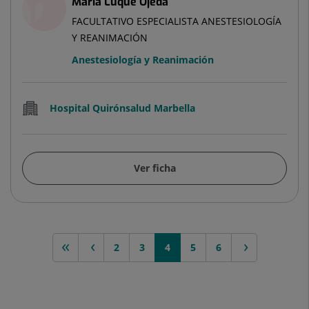
María Luque Ojeda
FACULTATIVO ESPECIALISTA ANESTESIOLOGÍA
Y REANIMACIÓN
Anestesiología y Reanimación
Hospital Quirónsalud Marbella
Ver ficha
<<
< anterior
2
3
siguiente >
4
5
6