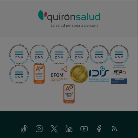
Tiktok
Instagram
Twitter
Linkedin
Youtube
Facebook
Feed
menu-
RSS
social