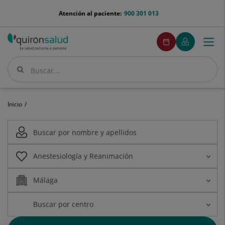
Saltar al contenido
menu-
Atención al paciente:
900 301 013
telefono
menuPedirCita
Pedir
Mi
Togg
Menú
cita
Quirónsalud
navi
Buscar
Buscar
Inicio