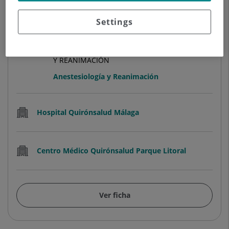
Settings
Lucie Vondrackova
FACULTATIVO ESPECIALISTA ANESTESIOLOGÍA
Y REANIMACIÓN
Anestesiología y Reanimación
Hospital Quirónsalud Málaga
Centro Médico Quirónsalud Parque Litoral
Ver ficha