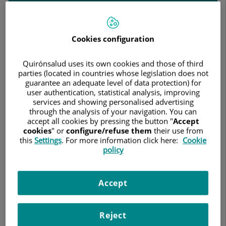
Buscar
Resultados de la búsqueda
Cookies configuration
Quirónsalud uses its own cookies and those of third
parties (located in countries whose legislation does not
Judith Íria Sheyla Jorge García
guarantee an adequate level of data protection) for
user authentication, statistical analysis, improving
FACULTATIVO ESPECIALISTA ANESTESIOLOGÍA
services and showing personalised advertising
Y REANIMACIÓN
through the analysis of your navigation. You can
accept all cookies by pressing the button "
Accept
Anestesiología y Reanimación
cookies
" or
configure/refuse them
their use from
this
Settings
. For more information click here:
Cookie
policy
Hospital Quirónsalud Málaga
Accept
Ver ficha
Reject