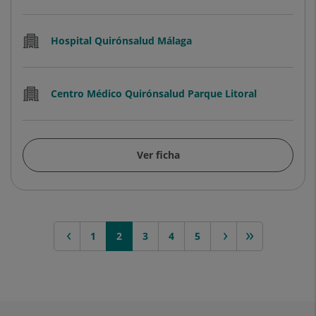
Hospital Quirónsalud Málaga
Centro Médico Quirónsalud Parque Litoral
Ver ficha
anterior
1
2
siguiente >
3
4
>>
5