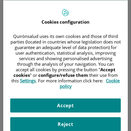
Buscar
Resultados de la búsqueda
Cookies configuration
Quirónsalud uses its own cookies and those of third
parties (located in countries whose legislation does not
Cristina Rodríguez Alcalá
guarantee an adequate level of data protection) for
user authentication, statistical analysis, improving
FACULTATIVO ESPECIALISTA ANESTESIOLOGÍA
services and showing personalised advertising
Y REANIMACIÓN
through the analysis of your navigation. You can
accept all cookies by pressing the button "
Accept
Anestesiología y Reanimación
cookies
" or
configure/refuse them
their use from
this
Settings
. For more information click here:
Cookie
policy
Hospital Quirónsalud Marbella
Accept
Ver ficha
Pedir cita
Reject