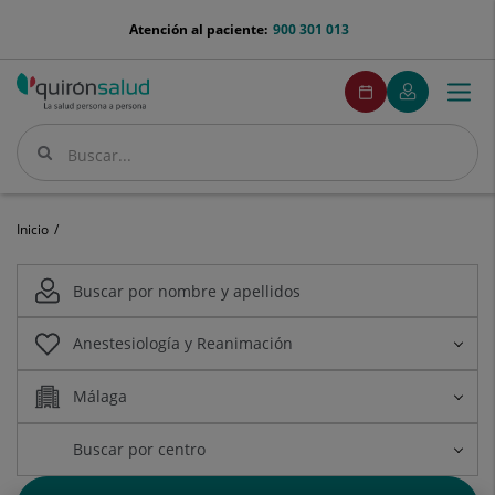
Saltar al contenido
menu-
Atención al paciente:
900 301 013
telefono
menuPedirCita
Pedir
Mi
Togg
Menú
cita
Quirónsalud
navi
Buscar
Buscar
Inicio