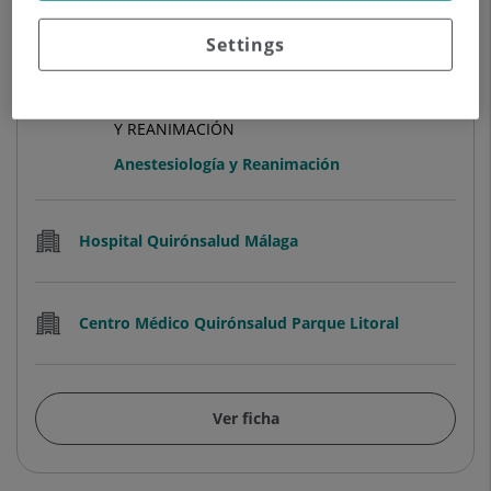
Settings
Daniel Castro Sánchez
FACULTATIVO ESPECIALISTA ANESTESIOLOGÍA
Y REANIMACIÓN
Anestesiología y Reanimación
Hospital Quirónsalud Málaga
Centro Médico Quirónsalud Parque Litoral
Ver ficha