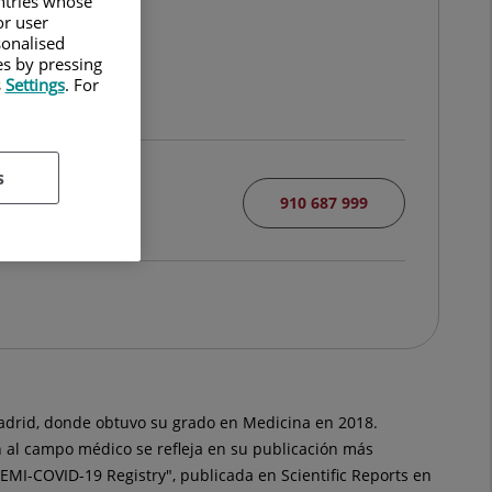
untries whose
or user
sonalised
es by pressing
s
Settings
. For
s
910 687 999
drid, donde obtuvo su grado en Medicina en 2018.
n al campo médico se refleja en su publicación más
EMI-COVID-19 Registry", publicada en Scientific Reports en