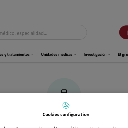
men
s y tratamientos
Unidades médicas
Investigación
El gr
Cookies configuration
Anthony Alexander
Gurjian Arena