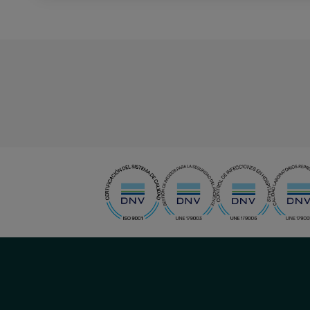
menu-
social
menu-