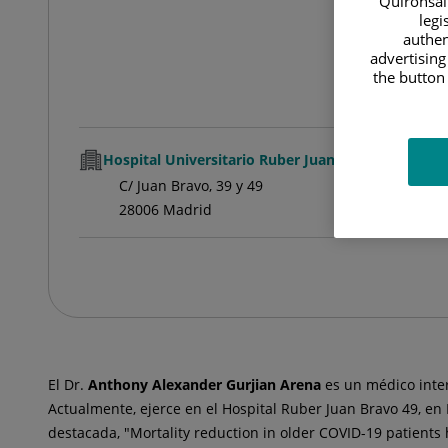
Quirónsalu
legi
authen
advertising
the button 
Hospital Universitario Ruber Juan Bravo
C/ Juan Bravo, 39 y 49
28006 Madrid
El Dr.
Anthony Alexander
Gurjian Arena
es un médico inte
Actualmente, ejerce en el Hospital Ruber Juan Bravo 49, en
destacada, "Mortality reduction in older COVID-19 patients