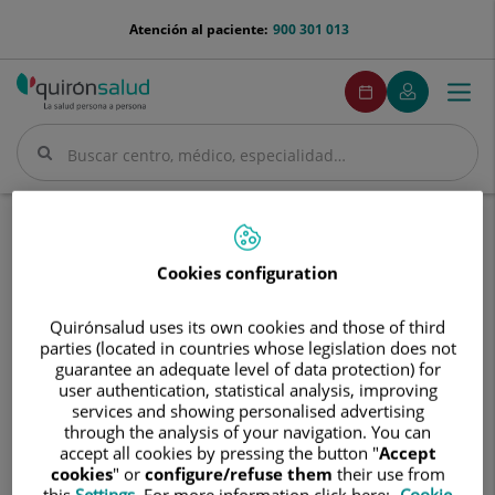
Saltar al contenido
menu-
Atención al paciente:
900 301 013
telefono
menuPedirCita
Pedir
Mi
Togg
Menú
cita
Quirónsalud
navi
Buscar
Buscar
Inicio
Cuadro médico
Bárbara Romero Núñez
Cookies configuration
Quirónsalud uses its own cookies and those of third
parties (located in countries whose legislation does not
Bárbara
guarantee an adequate level of data protection) for
Romero
user authentication, statistical analysis, improving
Núñez
Bárbara
Romero Núñez
services and showing personalised advertising
through the analysis of your navigation. You can
FACULTATIVO ESPECIALISTA OFTALMOLOGÍA
accept all cookies by pressing the button "
Accept
cookies
" or
configure/refuse them
their use from
this
Settings
. For more information click here:
Cookie