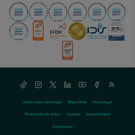
Tiktok
Instagram
Twitter
Linkedin
Youtube
Facebook
Feed
menu-
RSS
social
menu-
Otras webs del Grupo
Mapa Web
Aviso legal
legal
Protección de datos
Cookies
Accesibilidad
menu-
Empleados
empleados