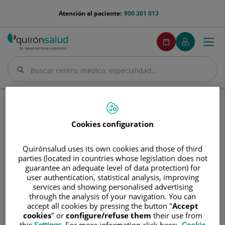
Saltar al contenido
menu-
Atención al paciente:
900 301 013
telefono
menuPedirCita
Pedir
Mi
Togg
Menú
cita
Quirónsalud
navi
Buscar
Buscar
Inicio
Cuadro médico
Celedonio Márquez Infante
Cookies configuration
Quirónsalud uses its own cookies and those of third
parties (located in countries whose legislation does not
Celedonio
guarantee an adequate level of data protection) for
Márquez
user authentication, statistical analysis, improving
Infante
Celedonio
Márquez Infante
services and showing personalised advertising
through the analysis of your navigation. You can
FACULTATIVO ESPECIALISTA NEUROLOGÍA
accept all cookies by pressing the button "
Accept
cookies
" or
configure/refuse them
their use from
this
Settings
. For more information click here:
Cookie