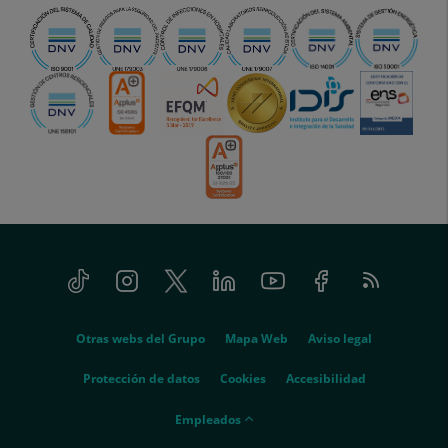
Tiktok
Instagram
Twitter
Linkedin
Youtube
Facebook
Feed
menu-
RSS
social
menu-
Otras webs del Grupo
Mapa Web
Aviso legal
legal
Protección de datos
Cookies
Accesibilidad
menu-
Empleados
empleados