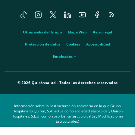
Tiktok
Instagram
Twitter
Linkedin
Youtube
Facebook
Feed
menu-
RSS
social
menu-
Otras webs del Grupo
Mapa Web
Aviso legal
legal
Protección de datos
Cookies
Accesibilidad
menu-
Empleados
empleados
© 2026 Quirónsalud - Todos los derechos reservados
Información sobre la restructuración societaria en la que Grupo
Hospitalario Quirón, S.A. actúa como sociedad absorbida y Quirón
Hospitales, S.L.U. como absorbente (artículo 39 Ley Modificaciones
Estructurales)