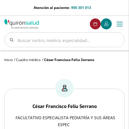
Saltar al contenido
menu-
Atención al paciente:
900 301 013
telefono
menuPedirCita
Pedir
Mi
Togg
Menú
cita
Quirónsalud
navi
Buscar
Buscar
Inicio
Cuadro médico
César Francisco Feliu Serrano
César
Francisco
Feliu
César Francisco
Feliu Serrano
Serrano
FACULTATIVO ESPECIALISTA PEDIATRÍA Y SUS ÁREAS
ESPEC