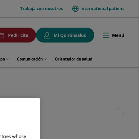
menuTop
Trabaja con nosotros
International patient
uPedirCita
Menú
Pedir cita
Mi Quirónsalud
Toggle
navigation
upo
Comunicación
Orientador de salud
untries whose