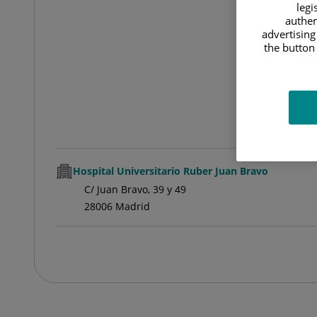
legi
authen
advertising
the button 
Hospital Universitario Ruber Juan Bravo
C/ Juan Bravo, 39 y 49
28006 Madrid