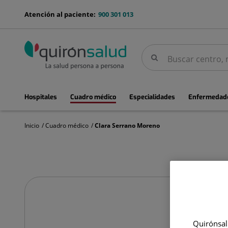
Saltar al contenido
menu-
Atención al paciente:
900 301 013
telefono
Buscar
Buscar
menuPrincipal
Hospitales
Cuadro médico
Especialidades
Enfermedade
Inicio
Cuadro médico
Clara Serrano Moreno
Clara
Serrano
Moreno
Quirónsalu