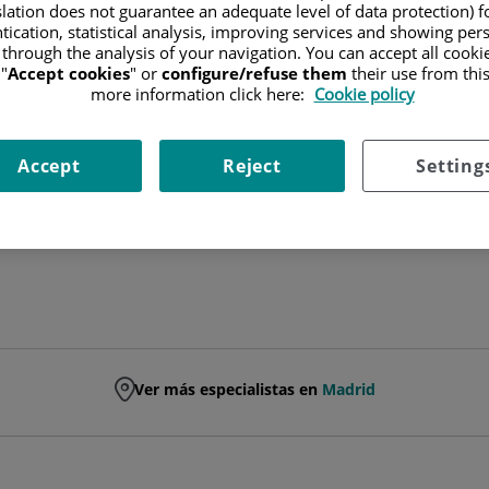
slation does not guarantee an adequate level of data protection) f
tication, statistical analysis, improving services and showing per
FACULTATIVO ESPECIALISTA ENDOCRINOLOGÍA Y NUTRICIÓN
 through the analysis of your navigation. You can accept all cooki
"
Accept cookies
" or
configure/refuse them
their use from thi
ENDOCRINOLOGÍA Y NUTRICIÓN
more information click here:
Cookie policy
Pedir cita
Accept
Reject
Setting
Ver más especialistas en
Madrid