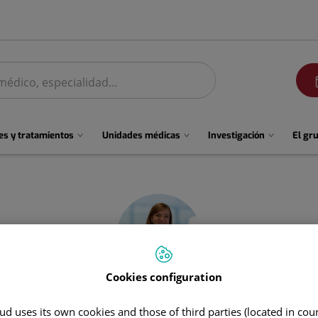
men
s y tratamientos
Unidades médicas
Investigación
El gr
Cookies configuration
Clara
Serrano Moreno
d uses its own cookies and those of third parties (located in co