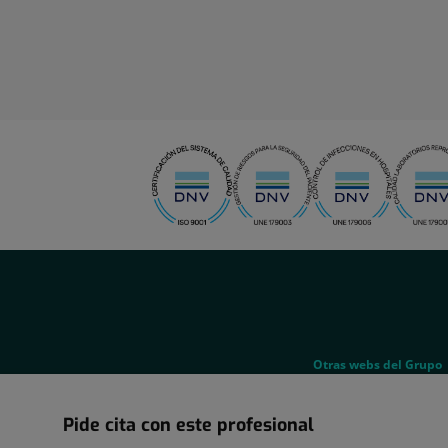
menu-
social
menu-
Otras webs del Grupo
legal
Pide cita con este profesional