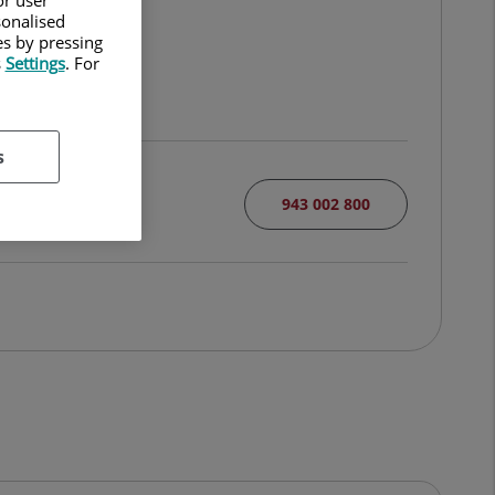
sonalised
es by pressing
s
Settings
. For
s
943 002 800