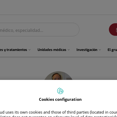
men
s y tratamientos
Unidades médicas
Investigación
El gr
Cookies configuration
d uses its own cookies and those of third parties (located in co
Enrique
Aramendia Salvador
slation does not guarantee an adequate level of data protection) f