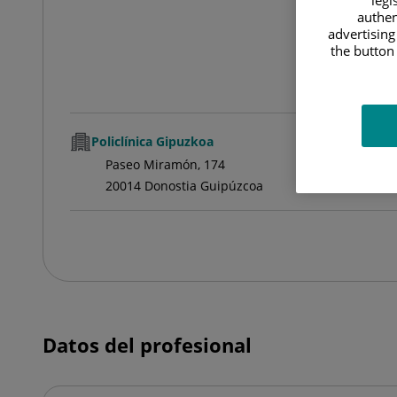
authen
advertising
the button 
Policlínica Gipuzkoa
Paseo Miramón, 174
20014 Donostia Guipúzcoa
Datos del profesional