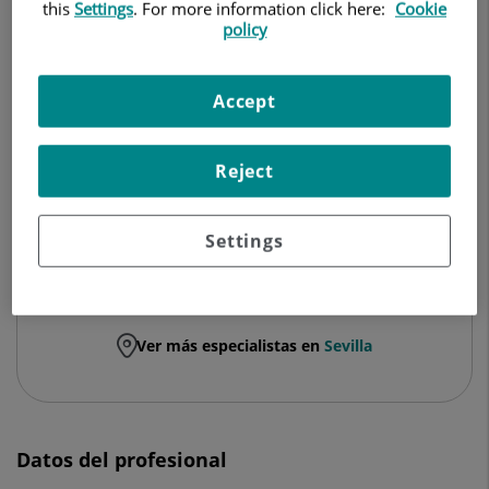
NEUROLOGÍA
this
Settings
. For more information click here:
Cookie
policy
Pedir cita
Accept
Hospital Quirónsalud Sagrado Corazón
Reject
C/ Rafael Salgado, 3
41013 Sevilla
Settings
954 937 676
Ver más especialistas en
Sevilla
Datos del profesional