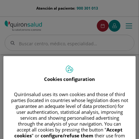
Saltar al contenido
menu-
Atención al paciente:
900 301 013
telefono
menuPedirCita
Pedir
Mi
Togg
Menú
cita
Quirónsalud
navi
Buscar
Buscar
Inicio
Cuadro médico
Enrique Montes Latorre
Cookies configuration
Quirónsalud uses its own cookies and those of third
Enrique
parties (located in countries whose legislation does not
Montes
guarantee an adequate level of data protection) for
Latorre
user authentication, statistical analysis, improving
Enrique
Montes Latorre
services and showing personalised advertising
through the analysis of your navigation. You can
FACULTATIVO ESPECIALISTA NEUROLOGÍA
accept all cookies by pressing the button "
Accept
cookies
" or
configure/refuse them
their use from