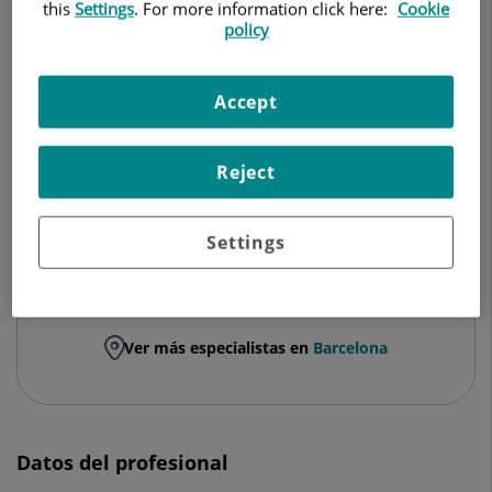
APARATO DIGESTIVO
this
Settings
. For more information click here:
Cookie
policy
Pedir cita
Accept
Hospital Universitari Dexeus
Reject
C/ Sabino Arana, 5-19
08028 Barcelona
Settings
932 274 747
Ver más especialistas en
Barcelona
Datos del profesional