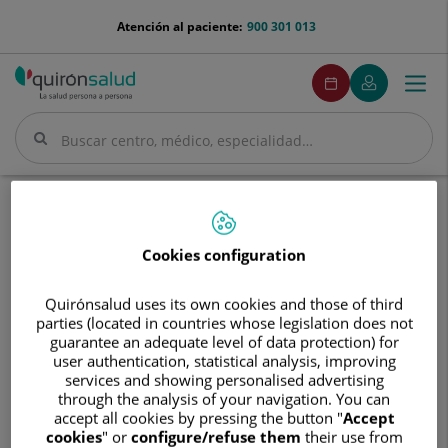
Saltar al contenido
menu-
Atención al paciente:
900 301 013
telefono
menuPedirCita
Pedir
Mi
Togg
Menú
cita
Quirónsalud
navi
Buscar
Buscar
Inicio
Cuadro médico
Francisco Javier Nebreda Durán
Cookies configuration
Quirónsalud uses its own cookies and those of third
Francisco
parties (located in countries whose legislation does not
Javier
guarantee an adequate level of data protection) for
Nebreda
user authentication, statistical analysis, improving
Francisco Javier
Nebreda Durán
Durán
services and showing personalised advertising
through the analysis of your navigation. You can
JEFE/A DE SERVICIO
accept all cookies by pressing the button "
Accept
cookies
" or
configure/refuse them
their use from